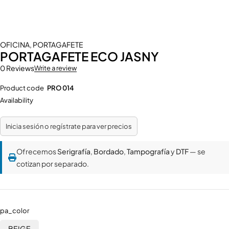
OFICINA
,
PORTAGAFETE
PORTAGAFETE ECO JASNY
0 Reviews
Write a review
Product code
PRO 014
Availability
Inicia sesión o regístrate para ver precios
Ofrecemos
Serigrafía
,
Bordado
,
Tampografía
y
DTF
— se
cotizan por separado.
pa_color
BEIGE