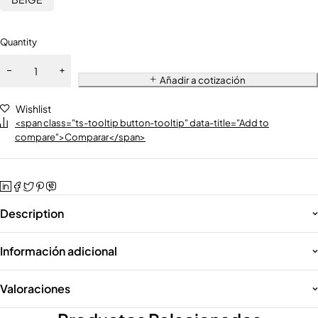
Quantity
Añadir a cotización
Wishlist
<span class="ts-tooltip button-tooltip" data-title="Add to
compare">Comparar</span>
Description
Información adicional
Valoraciones