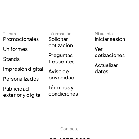
e
i
c
c
t
o
r
E
ó
l
Tienda
Información
Mi cuenta
n
e
Promocionales
Solicitar
Iniciar sesión
i
c
cotización
Uniformes
Ver
c
t
Preguntas
cotizaciones
o
r
Stands
frecuentes
*
ó
Actualizar
Impresión digital
n
Aviso de
datos
i
privacidad
Personalizados
c
Términos y
Publicidad
o
condiciones
exterior y digital
Contacto