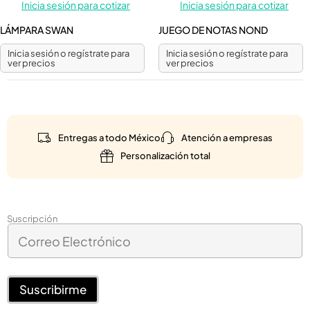
Inicia sesión para cotizar
Inicia sesión para cotizar
LÁMPARA SWAN
JUEGO DE NOTAS NOND
Inicia sesión o regístrate para
Inicia sesión o regístrate para
ver precios
ver precios
Entregas a todo México
Atención a empresas
Personalización total
C
Suscripción
C
o
o
r
r
r
r
e
e
Suscribirme
o
o
C