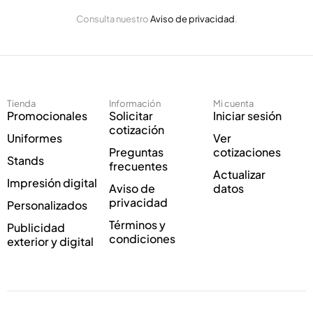
E
o
Consulta nuestro
Aviso de privacidad
.
l
r
e
r
c
e
t
o
r
*
ó
Tienda
Información
Mi cuenta
n
Promocionales
Solicitar
Iniciar sesión
i
cotización
Uniformes
Ver
c
Preguntas
cotizaciones
o
Stands
frecuentes
*
Actualizar
Impresión digital
Aviso de
datos
privacidad
Personalizados
Términos y
Publicidad
condiciones
exterior y digital