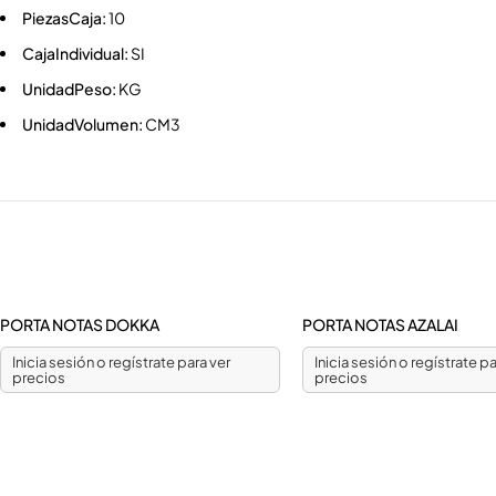
PiezasCaja:
10
CajaIndividual:
SI
UnidadPeso:
KG
UnidadVolumen:
CM3
PORTA NOTAS DOKKA
PORTA NOTAS AZALAI
Inicia sesión o regístrate para ver
Inicia sesión o regístrate pa
precios
precios