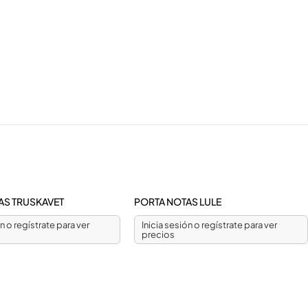
AS TRUSKAVET
PORTA NOTAS LULE
ón o regístrate para ver
Inicia sesión o regístrate para ver
precios