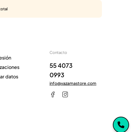
total
Contacto
sesión
55 4073
izaciones
0993
zar datos
info@vazamastore.com