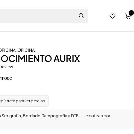
0
OFICINA
,
OFICINA
OCIMIENTO AURIX
a review
MT 002
regístrate para ver precios
s
Serigrafía
,
Bordado
,
Tampografía
y
DTF
— se cotizan por