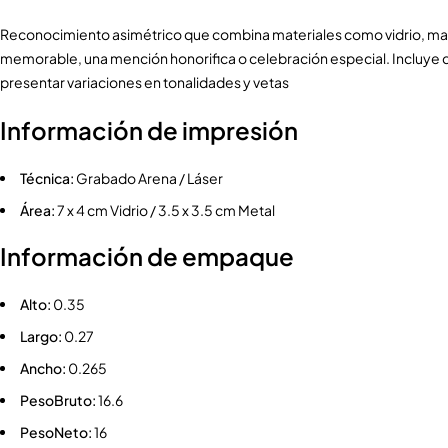
Reconocimiento asimétrico que combina materiales como vidrio, made
memorable, una mención honorifica o celebración especial. Incluye c
presentar variaciones en tonalidades y vetas
Información de impresión
Técnica:
Grabado Arena / Láser
Área:
7 x 4 cm Vidrio / 3.5 x 3.5 cm Metal
Información de empaque
Alto:
0.35
Largo:
0.27
Ancho:
0.265
PesoBruto:
16.6
PesoNeto:
16