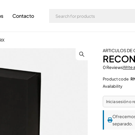
os
Contacto
IX
ARTICULOS DE 
RECON
0 Reviews
Write 
Product code
R
Availability
Inicia sesión o 
Ofrecemo
separado.