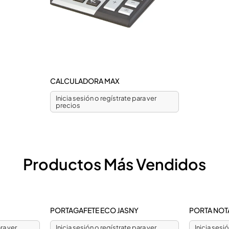
CALCULADORA MAX
Inicia sesión o regístrate para ver
precios
Productos Más Vendidos
PORTAGAFETE ECO JASNY
PORTA NOT
ra ver
Inicia sesión o regístrate para ver
Inicia sesi