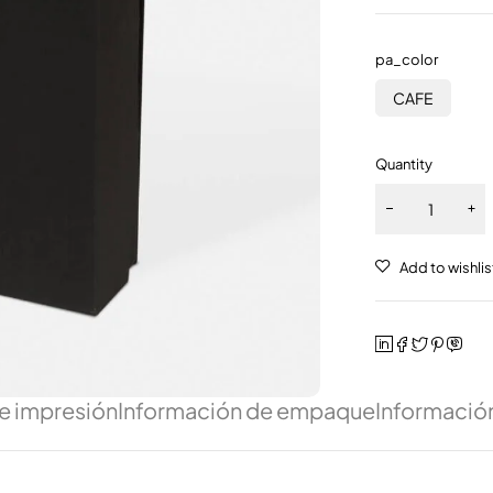
pa_color
CAFE
Quantity
e impresión
Información de empaque
Información