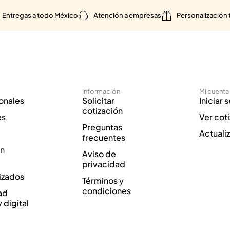
Entregas a todo México
Atención a empresas
Personalización 
Información
Mi cuenta
onales
Solicitar
Iniciar 
cotización
es
Ver cot
Preguntas
Actuali
frecuentes
ón
Aviso de
privacidad
izados
Términos y
condiciones
ad
y digital