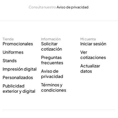
E
n
Consulta nuestro
Aviso de privacidad
.
l
i
e
c
c
o
t
E
r
l
ó
e
Tienda
Información
Mi cuenta
n
c
Promocionales
Solicitar
Iniciar sesión
i
t
cotización
Uniformes
Ver
c
r
Preguntas
cotizaciones
o
ó
Stands
frecuentes
*
n
Actualizar
Impresión digital
i
Aviso de
datos
c
privacidad
Personalizados
o
Términos y
Publicidad
C
condiciones
exterior y digital
o
r
r
e
o