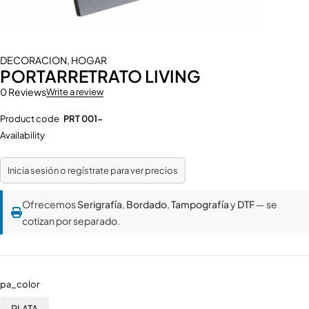
DECORACION
,
HOGAR
PORTARRETRATO LIVING
0 Reviews
Write a review
Product code
PRT 001-
Availability
Inicia sesión o regístrate para ver precios
Ofrecemos
Serigrafía
,
Bordado
,
Tampografía
y
DTF
— se
cotizan por separado.
pa_color
PLATA