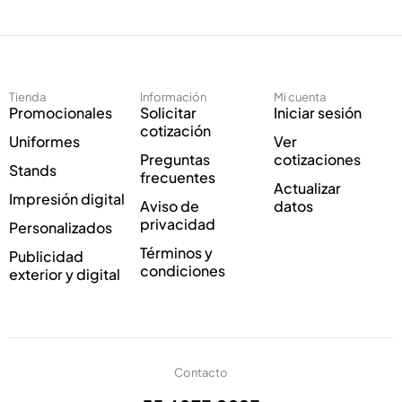
e
c
c
o
t
C
r
o
ó
r
Tienda
Información
Mi cuenta
n
r
Promocionales
Solicitar
Iniciar sesión
i
e
cotización
Uniformes
Ver
c
o
Preguntas
cotizaciones
o
E
Stands
frecuentes
*
l
Actualizar
Impresión digital
e
Aviso de
datos
c
privacidad
Personalizados
t
Términos y
Publicidad
r
condiciones
exterior y digital
ó
n
i
c
o
Contacto