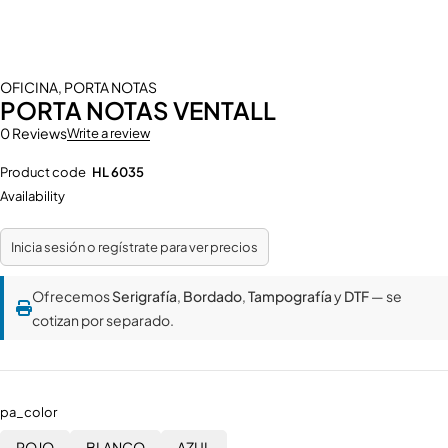
OFICINA
,
PORTA NOTAS
PORTA NOTAS VENTALL
0 Reviews
Write a review
Product code
HL 6035
Availability
Inicia sesión o regístrate para ver precios
Ofrecemos
Serigrafía
,
Bordado
,
Tampografía
y
DTF
— se
cotizan por separado.
pa_color
ROJO
BLANCO
AZUL