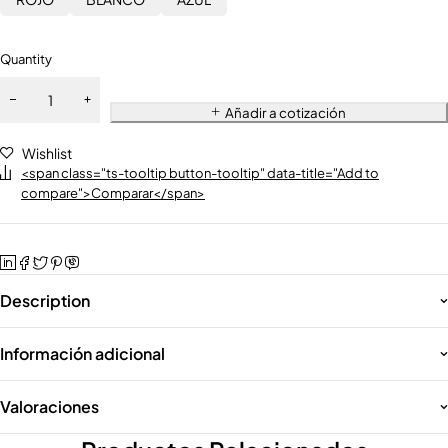
Quantity
Añadir a cotización
Wishlist
<span class="ts-tooltip button-tooltip" data-title="Add to
compare">Comparar</span>
Description
Información adicional
Valoraciones