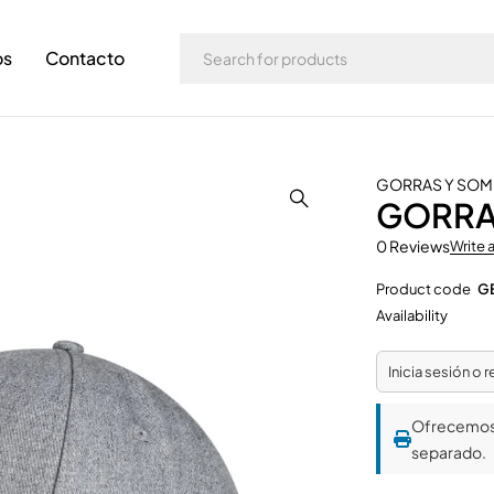
os
Contacto
GORRAS Y SO
GORRA
0 Reviews
Write 
Product code
G
Availability
Inicia sesión o 
Ofrecemo
separado.