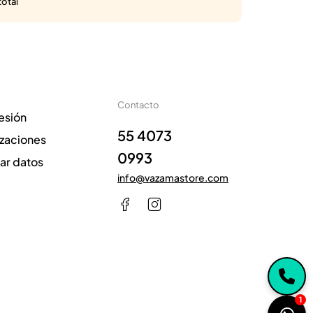
total
Contacto
sesión
55 4073
izaciones
0993
zar datos
info@vazamastore.com
1