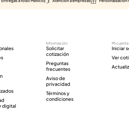
Entregas a todo México
Atención a empresas
Personalización 
Información
Mi cuenta
onales
Solicitar
Iniciar 
cotización
es
Ver cot
Preguntas
Actuali
frecuentes
ón
Aviso de
privacidad
izados
Términos y
condiciones
ad
y digital