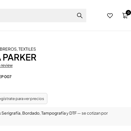
0
MBREROS
,
TEXTILES
 PARKER
a review
EP 007
regístrate para ver precios
s
Serigrafía
,
Bordado
,
Tampografía
y
DTF
— se cotizan por