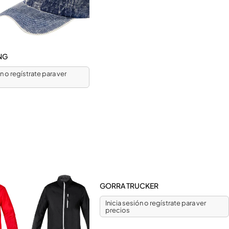
NG
ón o regístrate para ver
GORRA TRUCKER
Inicia sesión o regístrate para ver
precios