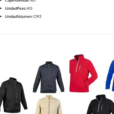
CajaIndividual:
NO
UnidadPeso:
KG
UnidadVolumen:
CM3