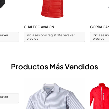
CHALECO AVALON
GORRA GA
ra ver
Inicia sesión o regístrate para ver
Inicia sesi
precios
precios
Productos Más Vendidos
ra ver