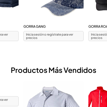
GORRA GANG
GORRA RO
ra ver
Inicia sesión o regístrate para ver
Inicia sesi
precios
precios
Productos Más Vendidos
ra ver