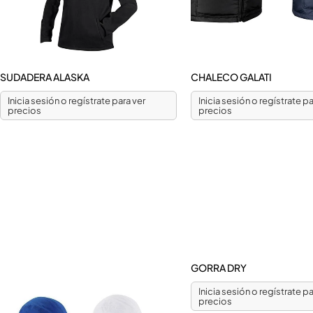
SUDADERA ALASKA
CHALECO GALATI
Inicia sesión o regístrate para ver
Inicia sesión o regístrate pa
precios
precios
GORRA DRY
Inicia sesión o regístrate pa
precios