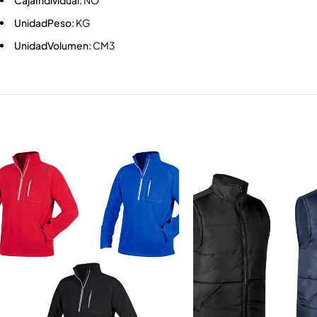
CajaIndividual:
NO
UnidadPeso:
KG
UnidadVolumen:
CM3