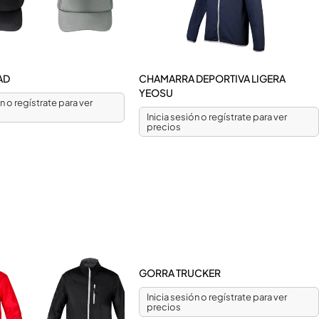
AD
CHAMARRA DEPORTIVA LIGERA
YEOSU
ón o regístrate para ver
Inicia sesión o regístrate para ver
precios
GORRA TRUCKER
Inicia sesión o regístrate para ver
precios