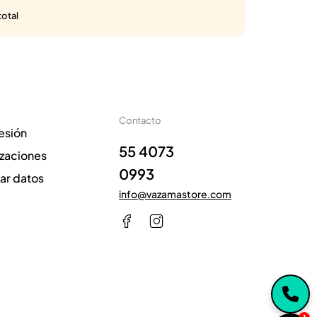
total
Contacto
sesión
55 4073
izaciones
0993
zar datos
info@vazamastore.com