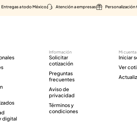
Entregas a todo México
Atención a empresas
Personalización 
Información
Mi cuenta
onales
Solicitar
Iniciar 
cotización
es
Ver cot
Preguntas
Actuali
frecuentes
ón
Aviso de
privacidad
izados
Términos y
condiciones
ad
y digital