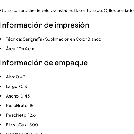
Gorra con broche de velcro ajustable. Botón forrado. Ojillos bordado
Información de impresión
Técnica:
Serigrafía / Sublimación en Color Blanco
Área:
10 x 4 cm
Información de empaque
Alto:
0.43
Largo:
0.55
Ancho:
0.43
PesoBruto:
15
PesoNeto:
12.6
PiezasCaja:
300