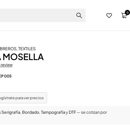
0
MBREROS
,
TEXTILES
 MOSELLA
a review
EP 005
regístrate para ver precios
s
Serigrafía
,
Bordado
,
Tampografía
y
DTF
— se cotizan por