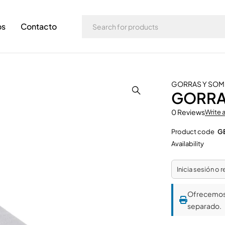
os
Contacto
GORRAS Y SO
GORRA
0 Reviews
Write 
Product code
G
Availability
Inicia sesión o 
Ofrecemo
separado.