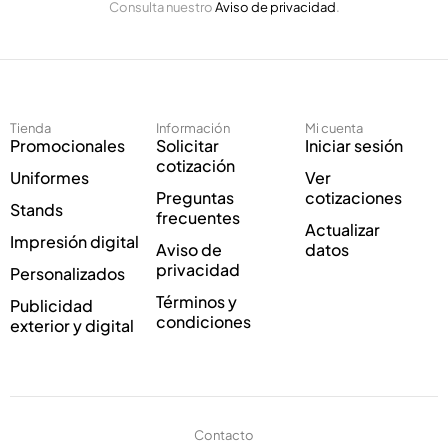
Consulta nuestro
Aviso de privacidad
.
l
i
e
c
c
o
t
C
r
o
ó
r
Tienda
Información
Mi cuenta
n
r
Promocionales
Solicitar
Iniciar sesión
i
e
cotización
Uniformes
Ver
c
o
Preguntas
cotizaciones
o
C
Stands
frecuentes
*
o
Actualizar
Impresión digital
r
Aviso de
datos
r
privacidad
Personalizados
e
Términos y
Publicidad
o
condiciones
exterior y digital
Contacto