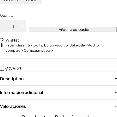
Quantity
Añadir a cotización
Wishlist
<span class="ts-tooltip button-tooltip" data-title="Add to
compare">Comparar</span>
Description
Información adicional
Valoraciones