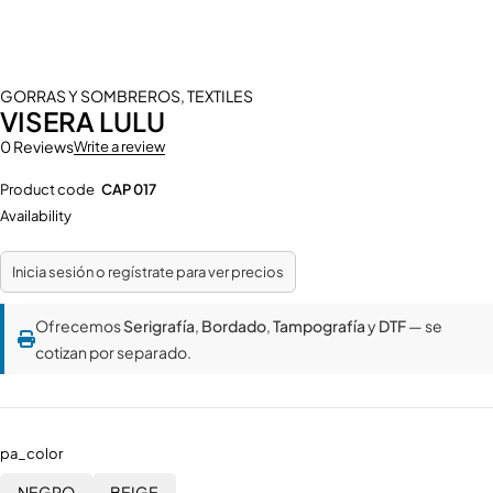
GORRAS Y SOMBREROS
,
TEXTILES
VISERA LULU
0 Reviews
Write a review
Product code
CAP 017
Availability
Inicia sesión o regístrate para ver precios
Ofrecemos
Serigrafía
,
Bordado
,
Tampografía
y
DTF
— se
cotizan por separado.
pa_color
NEGRO
BEIGE