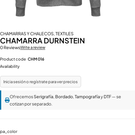
CHAMARRAS Y CHALECOS
,
TEXTILES
CHAMARRA DURNSTEIN
0 Reviews
Write a review
Product code
CHM 016
Availability
Inicia sesión o regístrate para ver precios
Ofrecemos
Serigrafía
,
Bordado
,
Tampografía
y
DTF
— se
cotizan por separado.
pa_color