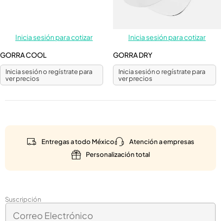
Inicia sesión para cotizar
Inicia sesión para cotizar
GORRA COOL
GORRA DRY
Inicia sesión o regístrate para
Inicia sesión o regístrate para
ver precios
ver precios
Entregas a todo México
Atención a empresas
Personalización total
*
Suscripción
C
E
o