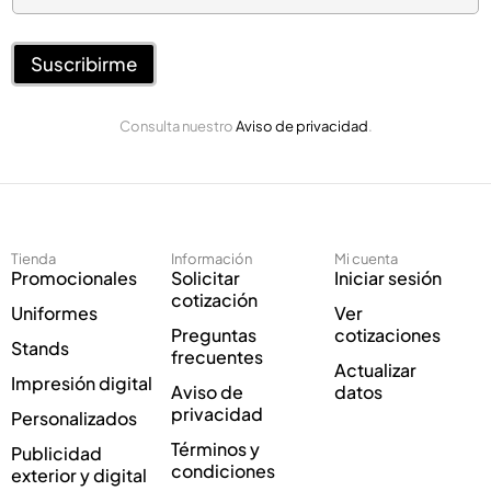
l
r
e
r
c
e
Suscribirme
t
o
r
E
ó
Consulta nuestro
Aviso de privacidad
.
l
n
e
i
c
c
t
o
r
E
ó
l
Tienda
Información
Mi cuenta
n
e
Promocionales
Solicitar
Iniciar sesión
i
c
cotización
Uniformes
Ver
c
t
Preguntas
cotizaciones
o
r
Stands
frecuentes
*
ó
Actualizar
Impresión digital
n
Aviso de
datos
i
privacidad
Personalizados
c
Términos y
Publicidad
o
condiciones
exterior y digital