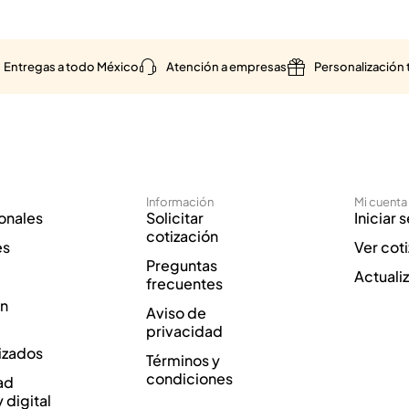
Entregas a todo México
Atención a empresas
Personalización 
Información
Mi cuenta
onales
Solicitar
Iniciar 
cotización
es
Ver cot
Preguntas
Actuali
frecuentes
ón
Aviso de
privacidad
izados
Términos y
condiciones
ad
y digital