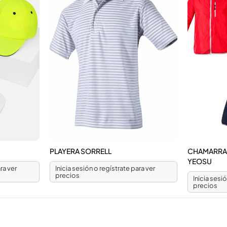
PLAYERA SORRELL
CHAMARRA 
YEOSU
ra ver
Inicia sesión o regístrate para ver
precios
Inicia sesi
precios