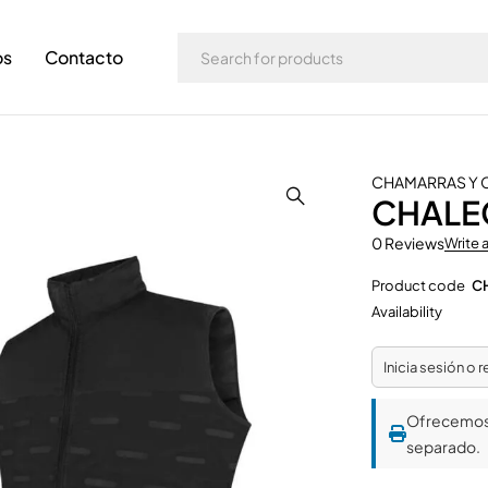
os
Contacto
CHAMARRAS Y
CHALE
0 Reviews
Write 
Product code
C
Availability
Inicia sesión o 
Ofrecemo
separado.