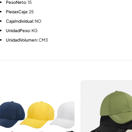
PesoNeto:
15
PiezasCaja:
25
CajaIndividual:
NO
UnidadPeso:
KG
UnidadVolumen:
CM3