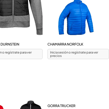
 DURNSTEIN
CHAMARRA NORFOLK
ón o regístrate para ver
Inicia sesión o regístrate para ver
precios
GORRA TRUCKER