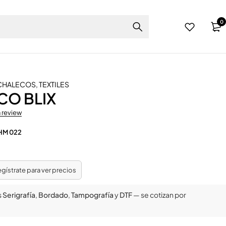
0
 CHALECOS
,
TEXTILES
CO BLIX
a review
HM 022
regístrate para ver precios
s
Serigrafía
,
Bordado
,
Tampografía
y
DTF
— se cotizan por