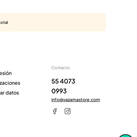
total
Contacto
sesión
55 4073
izaciones
0993
zar datos
info@vazamastore.com