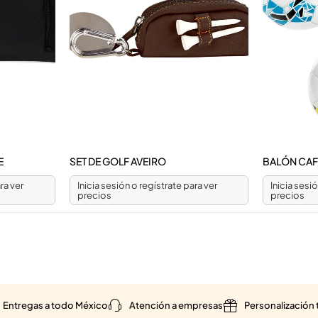
E
SET DE GOLF AVEIRO
BALÓN CA
ra ver
Inicia sesión o regístrate para ver
Inicia sesi
precios
precios
Entregas a todo México
Atención a empresas
Personalización 