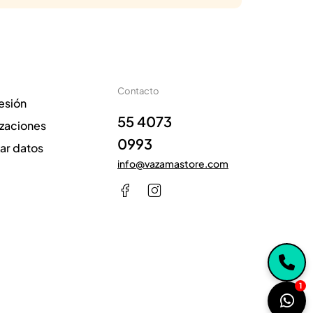
Contacto
sesión
55 4073
izaciones
0993
zar datos
info@vazamastore.com
1