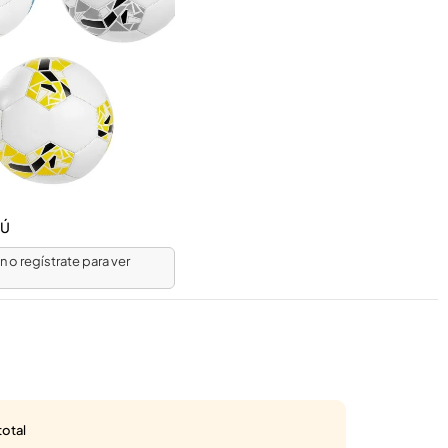
FÚ
ón o regístrate para ver
total