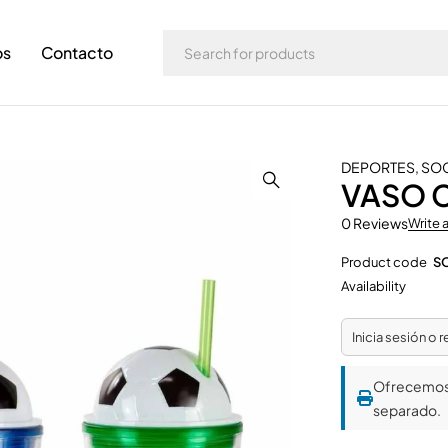
os
Contacto
DEPORTES
,
SO
VASO 
0 Reviews
Write 
Product code
S
Availability
Inicia sesión o 
Ofrecemo
separado.