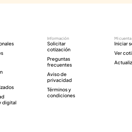
Información
Mi cuenta
onales
Solicitar
Iniciar 
cotización
es
Ver cot
Preguntas
Actuali
frecuentes
ón
Aviso de
privacidad
izados
Términos y
condiciones
ad
y digital