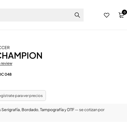
0
CCER
CHAMPION
a review
OC 048
regístrate para ver precios
s
Serigrafía
,
Bordado
,
Tampografía
y
DTF
— se cotizan por