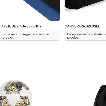
TAPETE DE YOGA SERENITY
CANGURERA DRESSEL
Inicia sesión o regístrate para ver
Inicia sesión o regístrate pa
precios
precios