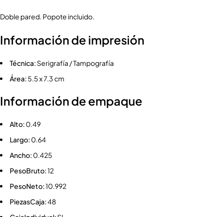
Doble pared. Popote incluido.
Información de impresión
Técnica:
Serigrafía / Tampografía
Área:
5.5 x 7.3 cm
Información de empaque
Alto:
0.49
Largo:
0.64
Ancho:
0.425
PesoBruto:
12
PesoNeto:
10.992
PiezasCaja:
48