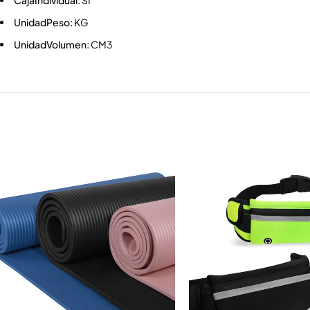
CajaIndividual:
SI
UnidadPeso:
KG
UnidadVolumen:
CM3