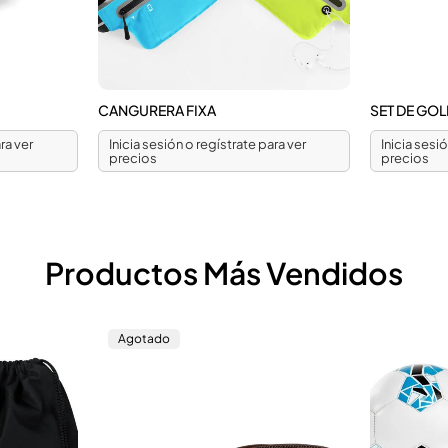
CANGURERA FIXA
SET DE GOL
ra ver
Inicia sesión o regístrate para ver
Inicia sesi
precios
precios
Productos Más Vendidos
Agotado