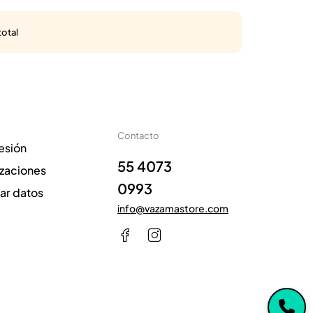
total
Contacto
sesión
55 4073
izaciones
0993
zar datos
info@vazamastore.com