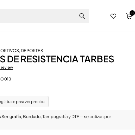
0
PORTIVOS
,
DEPORTES
 DE RESISTENCIA TARBES
a review
PO 010
regístrate para ver precios
s
Serigrafía
,
Bordado
,
Tampografía
y
DTF
— se cotizan por