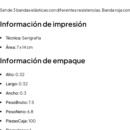
Set de 3 bandas elásticas con diferentes resistencias. Banda roja con 
Información de impresión
Técnica:
Serigrafía
Área:
7 x 14 cm
Información de empaque
Alto:
0.32
Largo:
0.32
Ancho:
0.3
PesoBruto:
7.5
PesoNeto:
6.8
PiezasCaja:
100