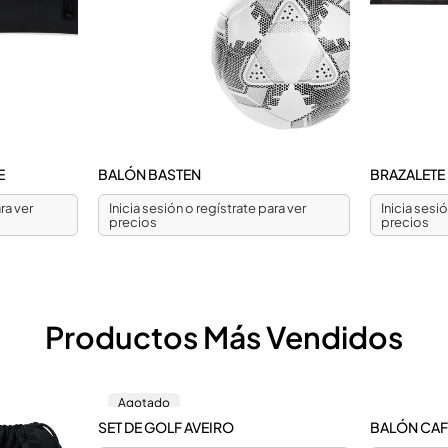
E
BALÓN BASTEN
BRAZALETE
ra ver
Inicia sesión o regístrate para ver
Inicia sesi
precios
precios
Productos Más Vendidos
Agotado
SET DE GOLF AVEIRO
BALÓN CA