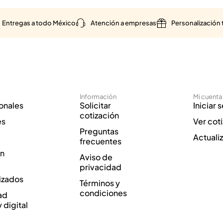
Entregas a todo México
Atención a empresas
Personalización 
Información
Mi cuenta
onales
Solicitar
Iniciar 
cotización
es
Ver cot
Preguntas
Actuali
frecuentes
ón
Aviso de
privacidad
izados
Términos y
condiciones
ad
y digital