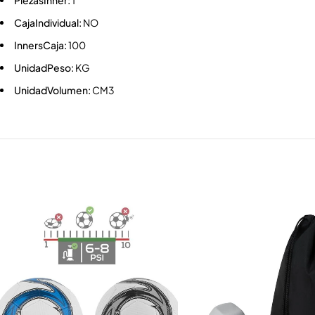
PiezasInner:
1
CajaIndividual:
NO
InnersCaja:
100
UnidadPeso:
KG
UnidadVolumen:
CM3