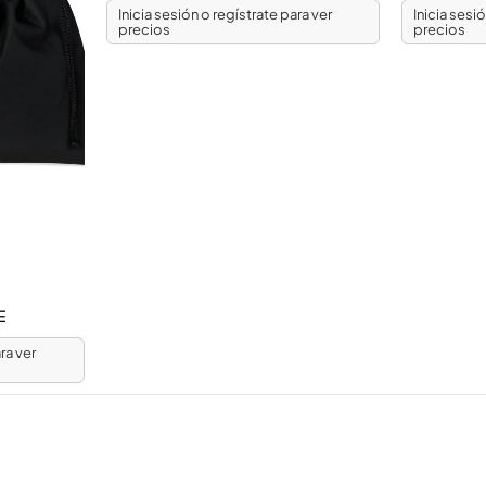
Inicia sesión o regístrate para ver
Inicia sesi
precios
precios
E
ra ver