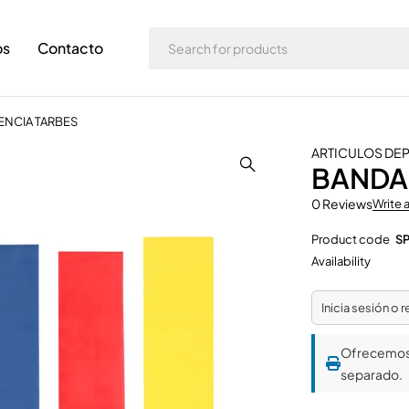
os
Contacto
ENCIA TARBES
ARTICULOS DE
BANDAS
0 Reviews
Write 
Product code
S
Availability
Inicia sesión o 
Ofrecemo
separado.