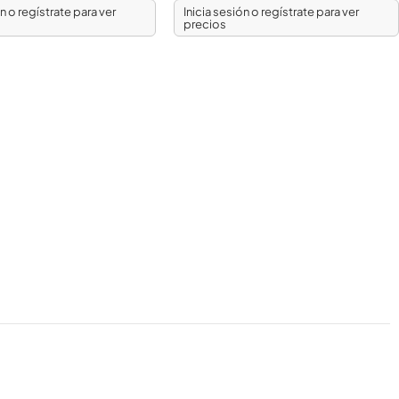
ón o regístrate para ver
Inicia sesión o regístrate para ver
precios