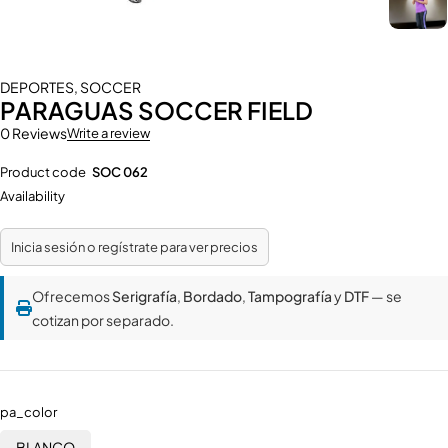
DEPORTES
,
SOCCER
PARAGUAS SOCCER FIELD
0 Reviews
Write a review
Product code
SOC 062
Availability
Inicia sesión o regístrate para ver precios
Ofrecemos
Serigrafía
,
Bordado
,
Tampografía
y
DTF
— se
cotizan por separado.
pa_color
BLANCO