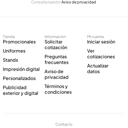
Consulta nuestro
Aviso de privacidad
.
l
i
e
c
c
o
t
C
r
o
ó
r
Tienda
Información
Mi cuenta
n
r
Promocionales
Solicitar
Iniciar sesión
i
e
cotización
Uniformes
Ver
c
o
Preguntas
cotizaciones
o
E
Stands
frecuentes
*
l
Actualizar
Impresión digital
e
Aviso de
datos
c
privacidad
Personalizados
t
Términos y
Publicidad
r
condiciones
exterior y digital
ó
n
i
c
o
Contacto