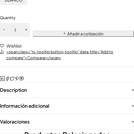
Quantity
Añadir a cotización
Wishlist
<span class="ts-tooltip button-tooltip" data-title="Add to
compare">Comparar</span>
Description
Información adicional
Valoraciones