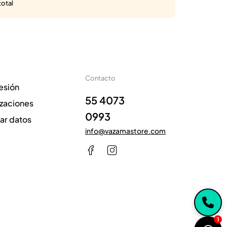
total
Contacto
sesión
55 4073
izaciones
0993
zar datos
info@vazamastore.com
1