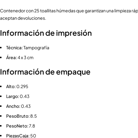
Contenedor con 25 toallitas húmedas que garantizan una limpieza rápid
aceptan devoluciones.
Información de impresión
Técnica:
Tampografía
Área:
4 x 3 cm
Información de empaque
Alto:
0.295
Largo:
0.43
Ancho:
0.43
PesoBruto:
8.5
PesoNeto:
7.8
PiezasCaja:
50