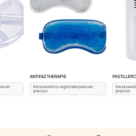
ANTIFAZ THERAPIE
PASTILLER
ra ver
Inicia sesión o regístrate para ver
Inicia sesi
precios
precios