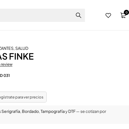
0
IZANTES
,
SALUD
S FINKE
a review
D 031
regístrate para ver precios
s
Serigrafía
,
Bordado
,
Tampografía
y
DTF
— se cotizan por