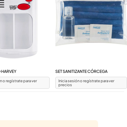
O HARVEY
SET SANITIZANTE CÓRCEGA
ón o regístrate para ver
Inicia sesión o regístrate para ver
precios