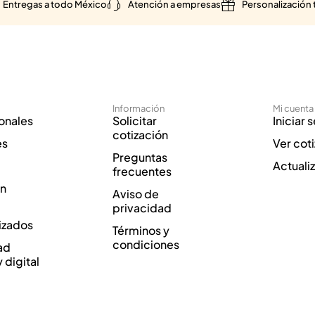
Entregas a todo México
Atención a empresas
Personalización 
Información
Mi cuenta
onales
Solicitar
Iniciar 
cotización
es
Ver cot
Preguntas
Actuali
frecuentes
ón
Aviso de
privacidad
izados
Términos y
condiciones
ad
y digital