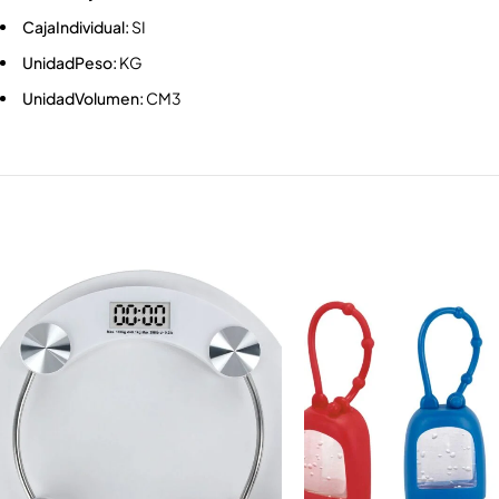
CajaIndividual:
SI
UnidadPeso:
KG
UnidadVolumen:
CM3