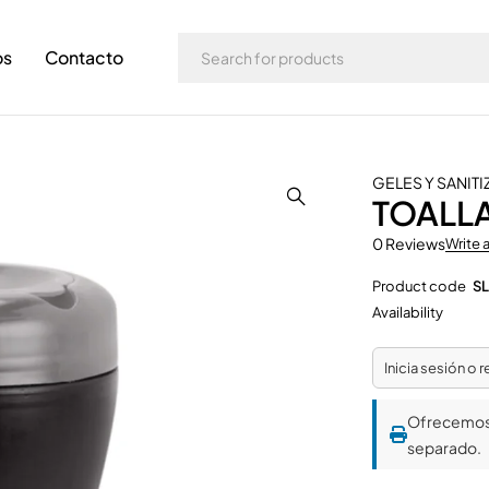
os
Contacto
GELES Y SANIT
TOALLA
0 Reviews
Write 
Product code
SL
Availability
Inicia sesión o 
Ofrecemo
separado.