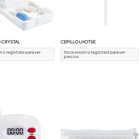
O CRYSTAL
CEPILLO LHOTSE
ón o regístrate para ver
Inicia sesión o regístrate para ver
precios