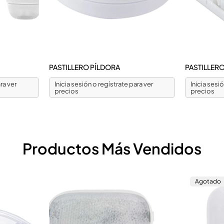
PASTILLERO PÍLDORA
PASTILLER
ra ver
Inicia sesión o regístrate para ver
Inicia sesi
precios
precios
Productos Más Vendidos
Agotado