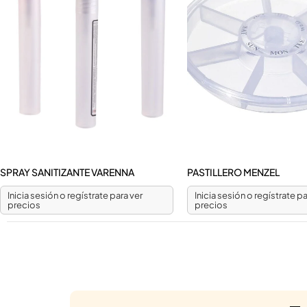
SPRAY SANITIZANTE VARENNA
PASTILLERO MENZEL
Inicia sesión o regístrate para ver
Inicia sesión o regístrate pa
precios
precios