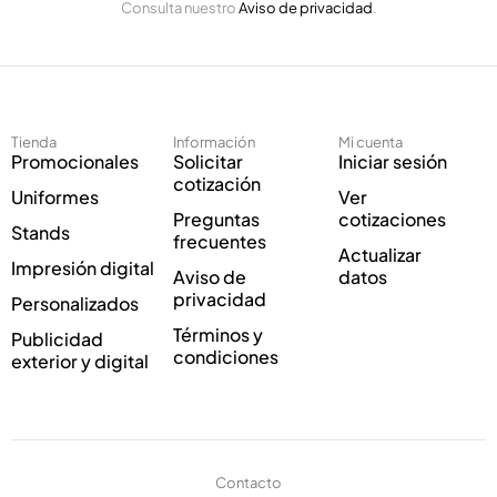
Consulta nuestro
Aviso de privacidad
.
l
i
e
c
c
o
t
*
r
E
ó
l
Tienda
Información
Mi cuenta
n
e
Promocionales
Solicitar
Iniciar sesión
i
c
cotización
Uniformes
Ver
c
t
Preguntas
cotizaciones
o
r
Stands
frecuentes
*
ó
Actualizar
Impresión digital
n
Aviso de
datos
i
privacidad
Personalizados
c
Términos y
Publicidad
o
condiciones
exterior y digital
Contacto