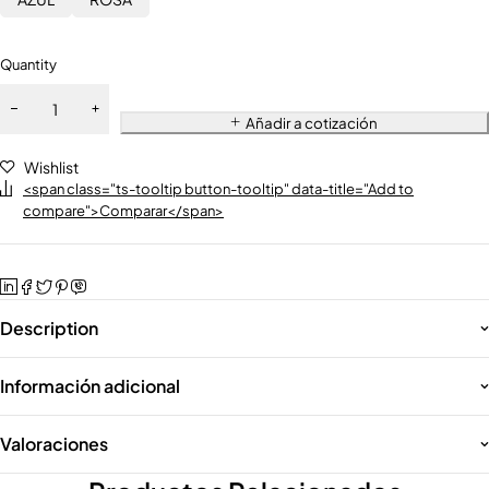
Quantity
Añadir a cotización
Wishlist
<span class="ts-tooltip button-tooltip" data-title="Add to
compare">Comparar</span>
Description
Información adicional
Valoraciones