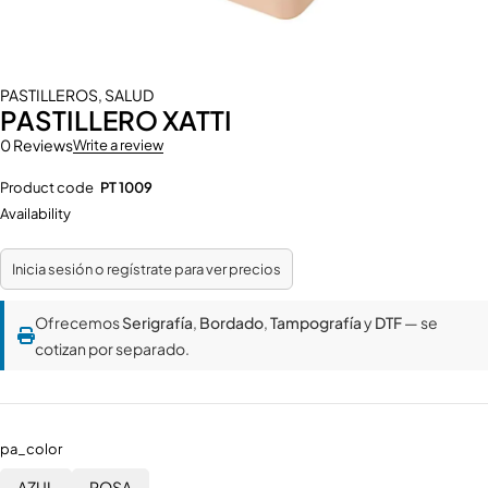
PASTILLEROS
,
SALUD
PASTILLERO XATTI
0 Reviews
Write a review
Product code
PT 1009
Availability
Inicia sesión o regístrate para ver precios
Ofrecemos
Serigrafía
,
Bordado
,
Tampografía
y
DTF
— se
cotizan por separado.
pa_color
AZUL
ROSA