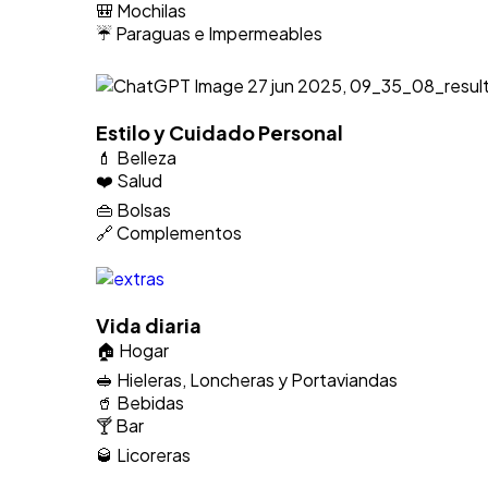
🎒 Mochilas
☔ Paraguas e Impermeables
Estilo y Cuidado Personal
💄 Belleza
❤️ Salud
👜 Bolsas
🔗 Complementos
Vida diaria
🏠 Hogar
🥪 Hieleras, Loncheras y Portaviandas
🥤 Bebidas
🍸 Bar
🥃 Licoreras