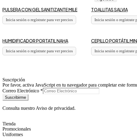
PULSERA CON GEL SANITIZANTE MILE
TOALLITAS SALVIA
Inicia sesión o regístrate para ver precios
Inicia sesión o regístrate 
HUMIDIFICADOR PORTATIL NAHA
CEPILLO PORTÁTIL MI
Inicia sesión o regístrate para ver precios
Inicia sesión o regístrate 
Suscripción
Por favor, activa JavaScript en tu navegador para completar este formu
Correo
Correo Electrónico
*
Electrónico
Suscribirme
Consulta nuestro
Aviso de privacidad
.
Tienda
Promocionales
Uniformes