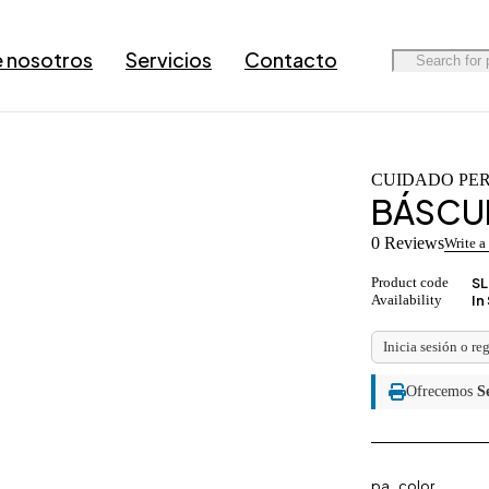
 nosotros
Servicios
Contacto
CUIDADO PE
BÁSCUL
0 Reviews
Write a
Product code
SL
Availability
In
Inicia sesión o re
Ofrecemos
S
pa_color