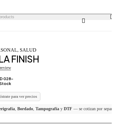
0
0
RSONAL
,
SALUD
A FINISH
 review
D 028-
 Stock
gístrate para ver precios
erigrafía
,
Bordado
,
Tampografía
y
DTF
— se cotizan por separado.