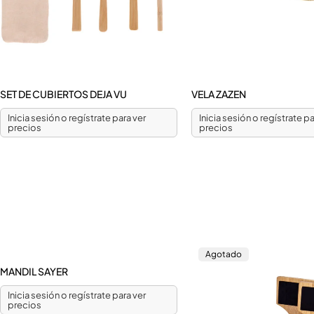
SET DE CUBIERTOS DEJA VU
VELA ZAZEN
Inicia sesión o regístrate para ver
Inicia sesión o regístrate pa
precios
precios
Agotado
MANDIL SAYER
Inicia sesión o regístrate para ver
precios