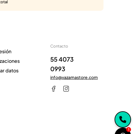
total
Contacto
sesión
55 4073
izaciones
0993
zar datos
info@vazamastore.com
1