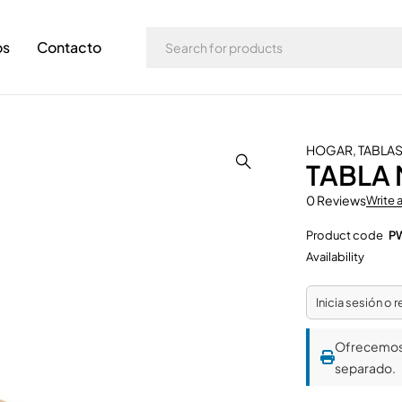
os
Contacto
HOGAR
,
TABLAS
TABLA
0 Reviews
Write 
Product code
P
Availability
Inicia sesión o 
Ofrecemo
separado.