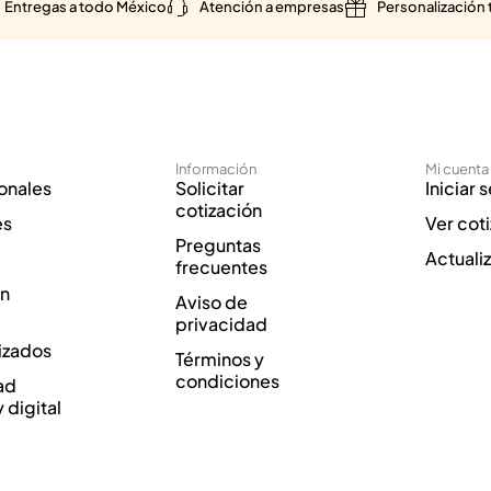
Entregas a todo México
Atención a empresas
Personalización 
Información
Mi cuenta
onales
Solicitar
Iniciar 
cotización
es
Ver cot
Preguntas
Actuali
frecuentes
ón
Aviso de
privacidad
izados
Términos y
condiciones
ad
y digital