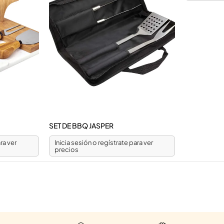
SET DE BBQ JASPER
ra ver
Inicia sesión o regístrate para ver
precios