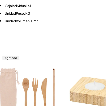
CajaIndividual:
SI
UnidadPeso:
KG
UnidadVolumen:
CM3
Agotado