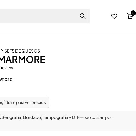
0
 Y SETS DE QUESOS
 MARMORE
a review
WT 020-
regístrate para ver precios
s
Serigrafía
,
Bordado
,
Tampografía
y
DTF
— se cotizan por