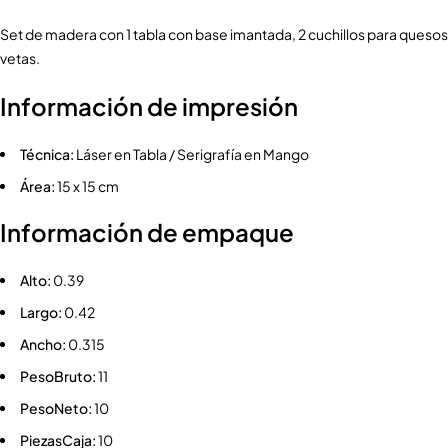
Set de madera con 1 tabla con base imantada, 2 cuchillos para quesos, 
vetas.
Información de impresión
Técnica:
Láser en Tabla / Serigrafía en Mango
Área:
15 x 15 cm
Información de empaque
Alto:
0.39
Largo:
0.42
Ancho:
0.315
PesoBruto:
11
PesoNeto:
10
PiezasCaja:
10