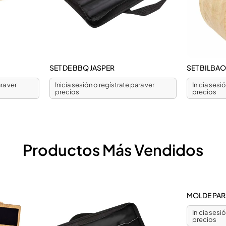
SET DE BBQ JASPER
SET BILBA
ra ver
Inicia sesión o regístrate para ver
Inicia sesi
precios
precios
Productos Más Vendidos
MOLDE PARA
Inicia sesi
precios