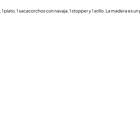
1 plato, 1 sacacorchos con navaja, 1 stopper y 1 arillo. La madera es u