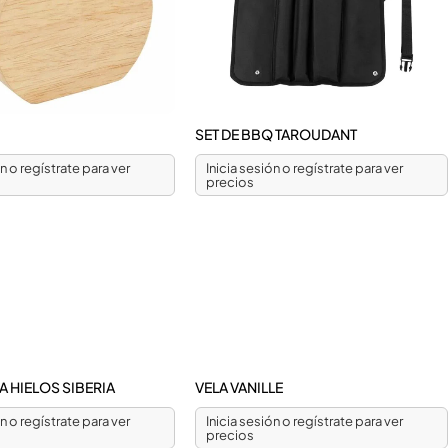
O
SET DE BBQ TAROUDANT
ón o regístrate para ver
Inicia sesión o regístrate para ver
precios
 HIELOS SIBERIA
VELA VANILLE
ón o regístrate para ver
Inicia sesión o regístrate para ver
precios