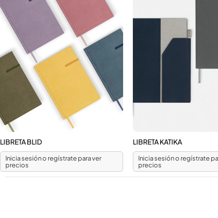
LIBRETA BLID
LIBRETA KATIKA
Inicia sesión o regístrate para ver
Inicia sesión o regístrate pa
precios
precios