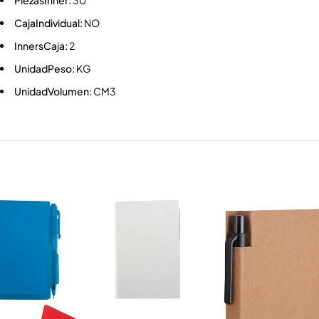
PiezasInner:
30
CajaIndividual:
NO
InnersCaja:
2
UnidadPeso:
KG
UnidadVolumen:
CM3