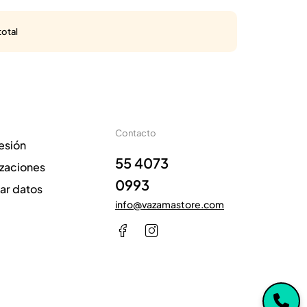
total
Contacto
sesión
55 4073
izaciones
0993
zar datos
info@vazamastore.com