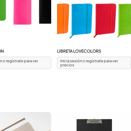
IN
LIBRETA LOVECOLORS
ón o regístrate para ver
Inicia sesión o regístrate para ver
precios