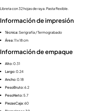
Libreta con 32 hojas de raya. Pasta flexible.
Información de impresión
Técnica:
Serigrafía / Termograbado
Área:
11 x 18 cm
Información de empaque
Alto:
0.31
Largo:
0.24
Ancho:
0.18
PesoBruto:
6.2
PesoNeto:
5.7
PiezasCaja:
60