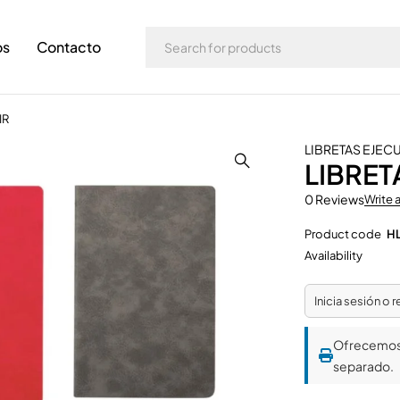
os
Contacto
IR
LIBRETAS EJEC
LIBRET
0 Reviews
Write 
Product code
HL
Availability
Inicia sesión o 
Ofrecemo
separado.