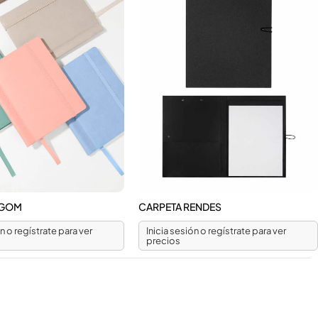
AGOM
CARPETA RENDES
ón o regístrate para ver
Inicia sesión o regístrate para ver
precios