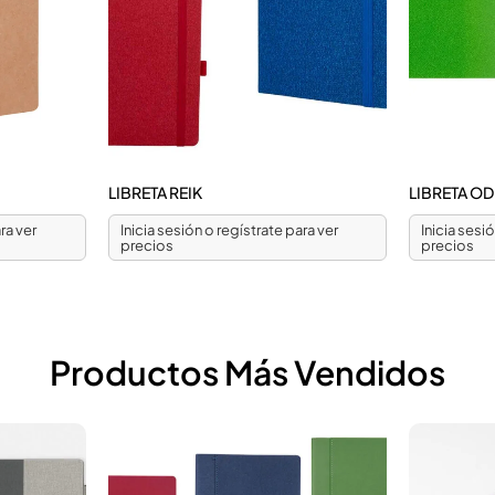
LIBRETA REIK
LIBRETA OD
ra ver
Inicia sesión o regístrate para ver
Inicia sesi
precios
precios
Productos Más Vendidos