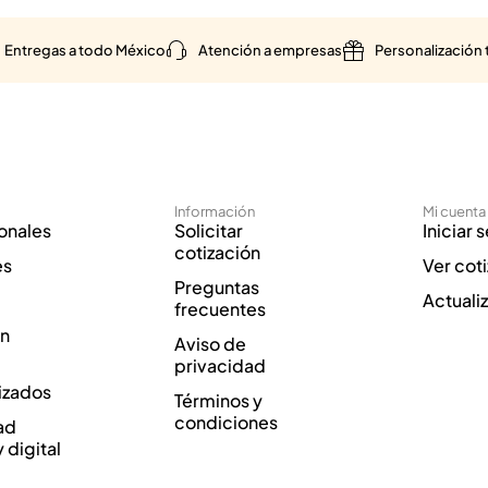
Entregas a todo México
Atención a empresas
Personalización 
Información
Mi cuenta
onales
Solicitar
Iniciar 
cotización
es
Ver cot
Preguntas
Actuali
frecuentes
ón
Aviso de
privacidad
izados
Términos y
condiciones
ad
y digital