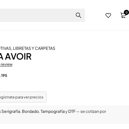
0
UTIVAS
,
LIBRETAS Y CARPETAS
A AVOIR
a review
 195
regístrate para ver precios
s
Serigrafía
,
Bordado
,
Tampografía
y
DTF
— se cotizan por