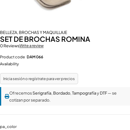
BELLEZA
,
BROCHAS Y MAQUILLAJE
SET DE BROCHAS ROMINA
0 Reviews
Write a review
Product code
DAM 066
Availability
Inicia sesión o regístrate para ver precios
Ofrecemos
Serigrafía
,
Bordado
,
Tampografía
y
DTF
— se
cotizan por separado.
pa_color