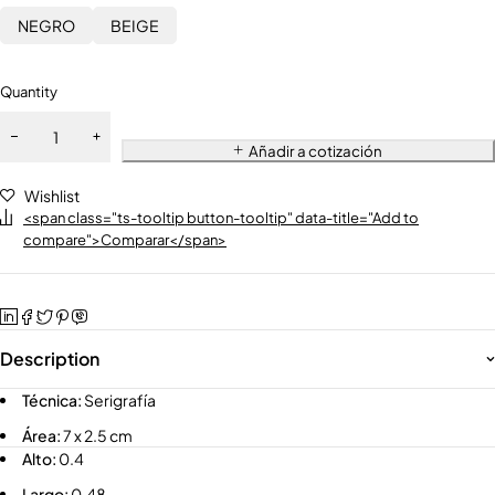
NEGRO
BEIGE
Quantity
Añadir a cotización
Wishlist
<span class="ts-tooltip button-tooltip" data-title="Add to
compare">Comparar</span>
Description
Técnica:
Serigrafía
Área:
7 x 2.5 cm
Alto:
0.4
Largo:
0.48