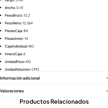
Ancho:
0.41
PesoBruto:
13.2
PesoNeto:
12.264
PiezasCaja:
84
PiezasInner:
14
CajaIndividual:
NO
InnersCaja:
6
UnidadPeso:
KG
UnidadVolumen:
CM3
Información adicional
Valoraciones
Productos Relacionados