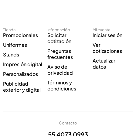
e
c
c
o
t
E
r
l
ó
e
Tienda
Información
Mi cuenta
n
c
Promocionales
Solicitar
Iniciar sesión
i
t
cotización
Uniformes
Ver
c
r
Preguntas
cotizaciones
o
ó
Stands
frecuentes
*
n
Actualizar
Impresión digital
i
Aviso de
datos
c
privacidad
Personalizados
o
Términos y
Publicidad
*
condiciones
exterior y digital
Contacto
55 4073 0993