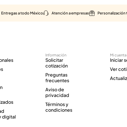
Entregas a todo México
Atención a empresas
Personalización 
Información
Mi cuenta
onales
Solicitar
Iniciar 
cotización
es
Ver cot
Preguntas
Actuali
frecuentes
ón
Aviso de
privacidad
izados
Términos y
condiciones
ad
y digital