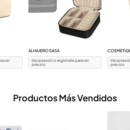
ALHAJERO SASA
COSMETIQU
ra ver
Inicia sesión o regístrate para ver
Inicia sesi
precios
precios
Productos Más Vendidos