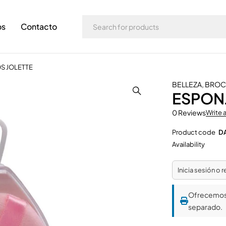
os
Contacto
S JOLETTE
BELLEZA
,
BROCH
ESPONJ
0 Reviews
Write 
Product code
D
Availability
Inicia sesión o 
Ofrecemo
separado.