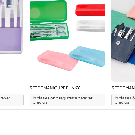
SET DE MANICURE FUNKY
SET DE MA
ra ver
Inicia sesión o regístrate para ver
Inicia sesi
precios
precios