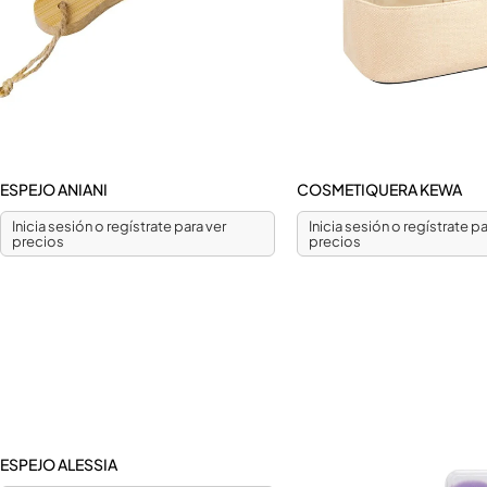
ESPEJO ANIANI
COSMETIQUERA KEWA
Inicia sesión o regístrate para ver
Inicia sesión o regístrate pa
precios
precios
ESPEJO ALESSIA