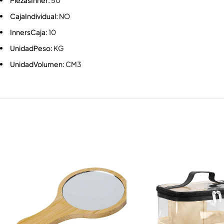
PiezasInner:
50
CajaIndividual:
NO
InnersCaja:
10
UnidadPeso:
KG
UnidadVolumen:
CM3