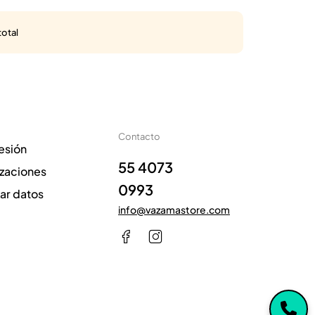
total
Contacto
sesión
55 4073
izaciones
0993
zar datos
info@vazamastore.com