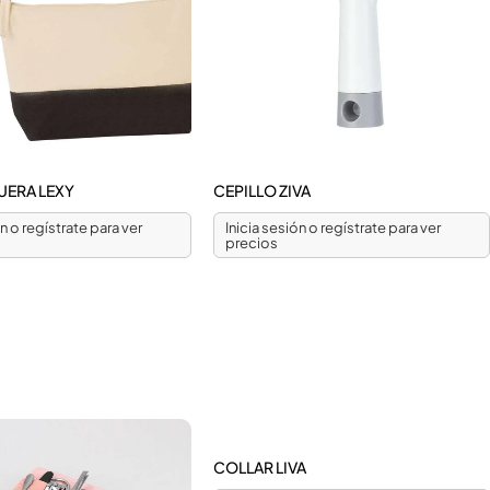
ERA LEXY
CEPILLO ZIVA
ón o regístrate para ver
Inicia sesión o regístrate para ver
precios
COLLAR LIVA