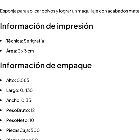
Esponja para aplicar polvos y lograr un maquillaje con acabados mate y
Información de impresión
Técnica:
Serigrafía
Área:
3 x 3 cm
Información de empaque
Alto:
0.585
Largo:
0.435
Ancho:
0.35
PesoBruto:
12
PesoNeto:
10
PiezasCaja:
500