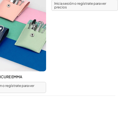
Inicia sesión o regístrate para ver
precios
NICURE EMMA
ón o regístrate para ver