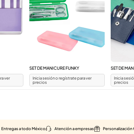
SET DE MANICURE FUNKY
SET DE MA
ra ver
Inicia sesión o regístrate para ver
Inicia sesi
precios
precios
Entregas a todo México
Atención a empresas
Personalización 