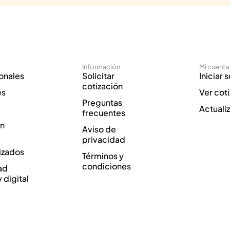
Información
Mi cuenta
onales
Solicitar
Iniciar 
cotización
es
Ver cot
Preguntas
Actuali
frecuentes
ón
Aviso de
privacidad
izados
Términos y
condiciones
ad
y digital