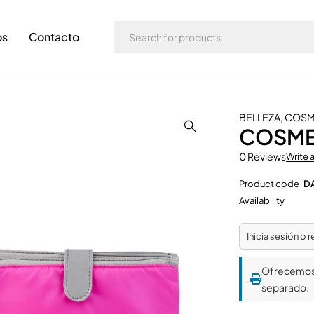
os
Contacto
BELLEZA
,
COSM
COSME
0 Reviews
Write 
Product code
D
Availability
Inicia sesión o 
Ofrecemo
separado.