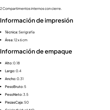
2 Compartimentos internos con cierre.
Información de impresión
Técnica:
Serigrafía
Área:
12 x 6 cm
Información de empaque
Alto:
0.18
Largo:
0.4
Ancho:
0.31
PesoBruto:
5
PesoNeto:
3.5
PiezasCaja:
50