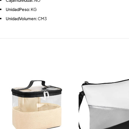
CajaIndividual:
NO
UnidadPeso:
KG
UnidadVolumen:
CM3