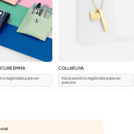
NICURE EMMA
COLLAR LIVA
ón o regístrate para ver
Inicia sesión o regístrate para ver
precios
total