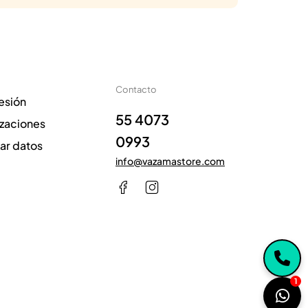
Contacto
sesión
55 4073
izaciones
0993
zar datos
info@vazamastore.com
1