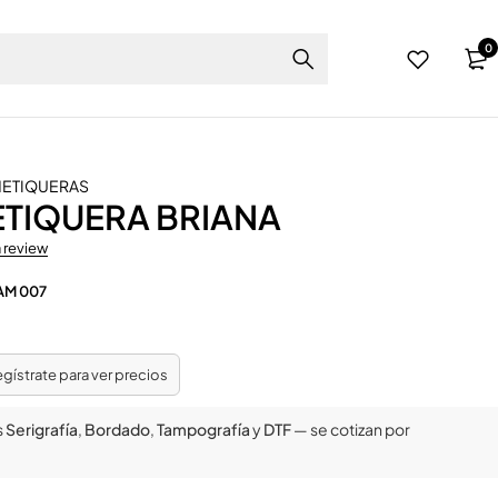
0
ETIQUERAS
TIQUERA BRIANA
a review
AM 007
regístrate para ver precios
s
Serigrafía
,
Bordado
,
Tampografía
y
DTF
— se cotizan por