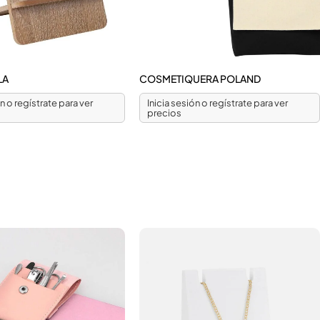
LA
COSMETIQUERA POLAND
ón o regístrate para ver
Inicia sesión o regístrate para ver
precios