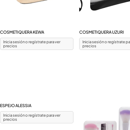
COSMETIQUERA KEWA
COSMETIQUERA UZURI
Inicia sesión o regístrate para ver
Inicia sesión o regístrate pa
precios
precios
ESPEJO ALESSIA
Inicia sesión o regístrate para ver
precios