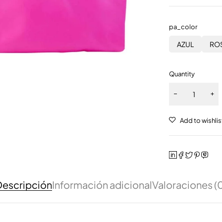
pa_color
AZUL
RO
Quantity
escripción
Información adicional
Valoraciones (