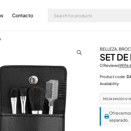
os
Contacto
A
BELLEZA
,
BROCH
SET DE
0 Reviews
Write 
Product code
D
Availability
Inicia sesión o 
Ofrecemo
separado.