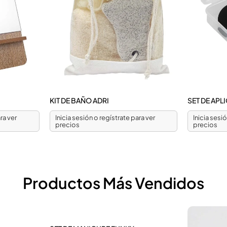
KIT DE BAÑO ADRI
SET DE AP
ra ver
Inicia sesión o regístrate para ver
Inicia sesi
precios
precios
Productos Más Vendidos