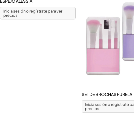
ESPEJO ALESSIA
Inicia sesión o regístrate para ver
precios
SET DE BROCHAS FURELA
Inicia sesión o regístrate pa
precios