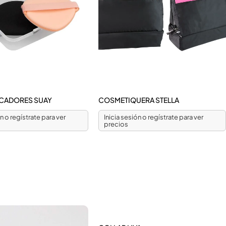
LICADORES SUAY
COSMETIQUERA STELLA
ón o regístrate para ver
Inicia sesión o regístrate para ver
precios