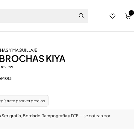
0
AS Y MAQUILLAJE
 BROCHAS KIYA
a review
AM 013
regístrate para ver precios
s
Serigrafía
,
Bordado
,
Tampografía
y
DTF
— se cotizan por