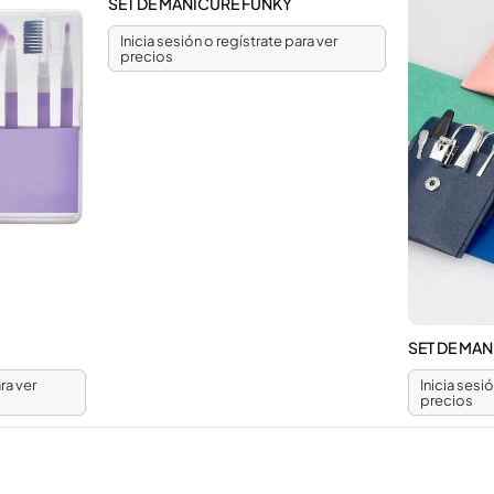
SET DE MANICURE FUNKY
Inicia sesión o regístrate para ver
precios
SET DE MA
ra ver
Inicia sesi
precios