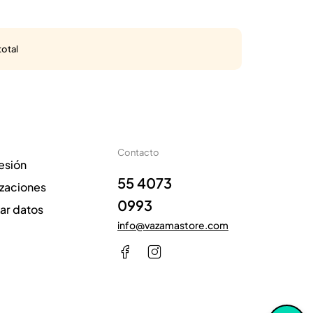
total
Contacto
sesión
55 4073
izaciones
0993
zar datos
info@vazamastore.com