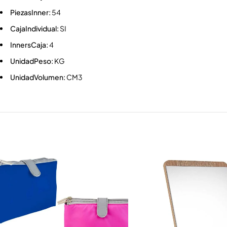
PiezasInner:
54
CajaIndividual:
SI
InnersCaja:
4
UnidadPeso:
KG
UnidadVolumen:
CM3