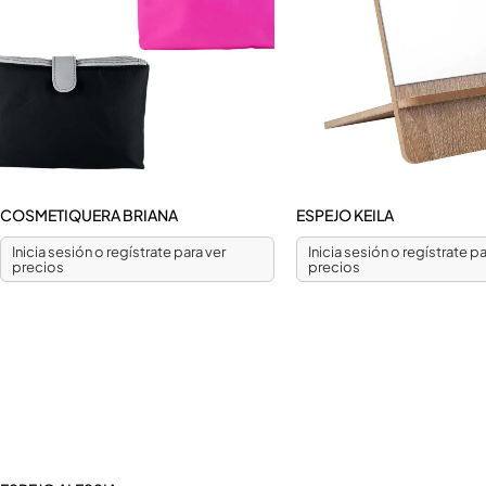
COSMETIQUERA BRIANA
ESPEJO KEILA
Inicia sesión o regístrate para ver
Inicia sesión o regístrate pa
precios
precios