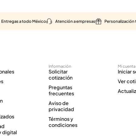
Entregas a todo México
Atención a empresas
Personalización 
Información
Mi cuenta
onales
Solicitar
Iniciar 
cotización
es
Ver cot
Preguntas
Actuali
frecuentes
ón
Aviso de
privacidad
izados
Términos y
condiciones
ad
y digital