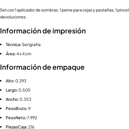
Set con 1 aplicador de sombras, 1 peine para cejas y pestañas, 1 pinc
devoluciones.
Información de impresión
Técnica:
Serigrafía
Área:
4 x 4 cm
Información de empaque
Alto:
0.293
Largo:
0.505
Ancho:
0.353
PesoBruto:
9
PesoNeto:
7.992
PiezasCaja:
216