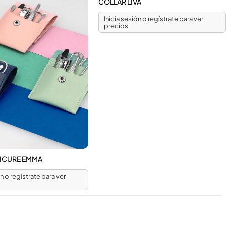
COLLAR LIVA
Inicia sesión o regístrate para ver
precios
NICURE EMMA
ón o regístrate para ver