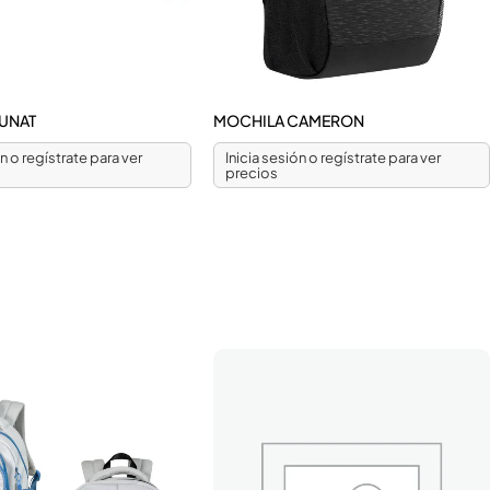
UNAT
MOCHILA CAMERON
ón o regístrate para ver
Inicia sesión o regístrate para ver
precios