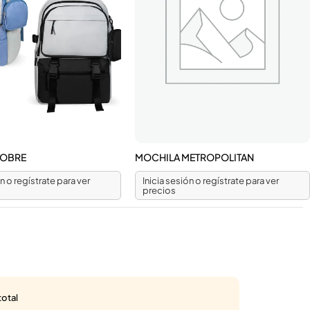
DOBRE
MOCHILA METROPOLITAN
ón o regístrate para ver
Inicia sesión o regístrate para ver
precios
total