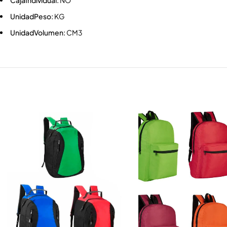
CajaIndividual:
NO
UnidadPeso:
KG
UnidadVolumen:
CM3