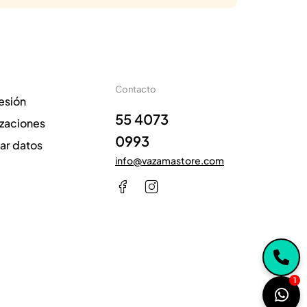
Contacto
sesión
55 4073
izaciones
0993
zar datos
info@vazamastore.com
1