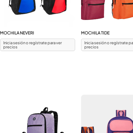
MOCHILA NEVERI
MOCHILA TIDE
Inicia sesión o regístrate para ver
Inicia sesión o regístrate pa
precios
precios