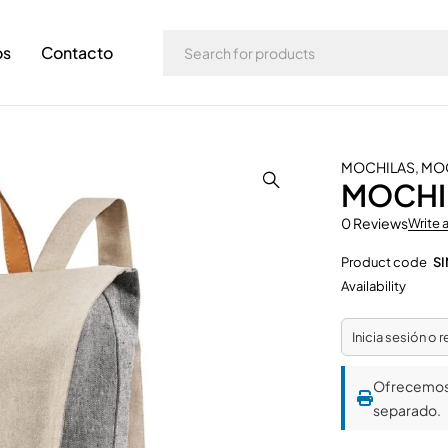
os
Contacto
MOCHILAS
,
MOC
MOCHI
0 Reviews
Write 
Product code
SI
Availability
Inicia sesión o 
Ofrecemo
separado.