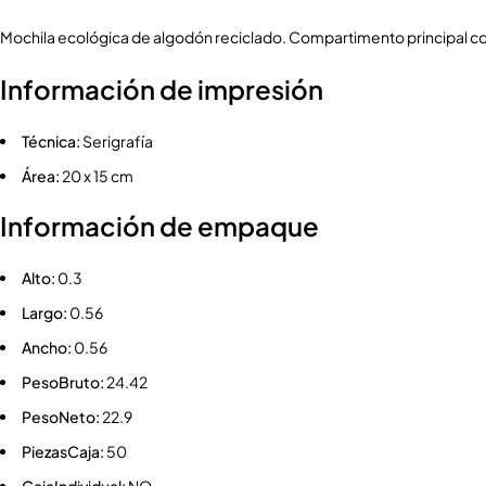
Mochila ecológica de algodón reciclado. Compartimento principal con
Información de impresión
Técnica:
Serigrafía
Área:
20 x 15 cm
Información de empaque
Alto:
0.3
Largo:
0.56
Ancho:
0.56
PesoBruto:
24.42
PesoNeto:
22.9
PiezasCaja:
50