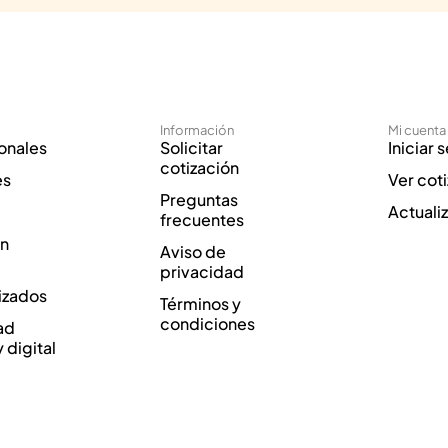
Información
Mi cuenta
onales
Solicitar
Iniciar 
cotización
es
Ver cot
Preguntas
Actuali
frecuentes
ón
Aviso de
privacidad
izados
Términos y
condiciones
ad
y digital