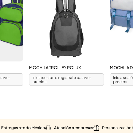
MOCHILA TROLLEY POLUX
MOCHILA 
ra ver
Inicia sesión o regístrate para ver
Inicia sesi
precios
precios
Entregas a todo México
Atención a empresas
Personalización 