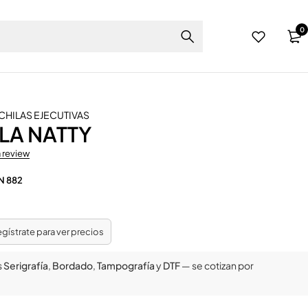
0
HILAS EJECUTIVAS
LA NATTY
a review
N 882
regístrate para ver precios
s
Serigrafía
,
Bordado
,
Tampografía
y
DTF
— se cotizan por