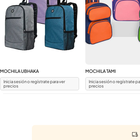
MOCHILA UBHAKA
MOCHILA TAMI
Inicia sesión o regístrate para ver
Inicia sesión o regístrate pa
precios
precios