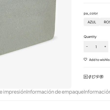
pa_color
AZUL
RO
Quantity
e impresión
Información de empaque
Información