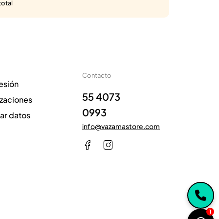
total
Contacto
sesión
55 4073
izaciones
0993
zar datos
info@vazamastore.com
1