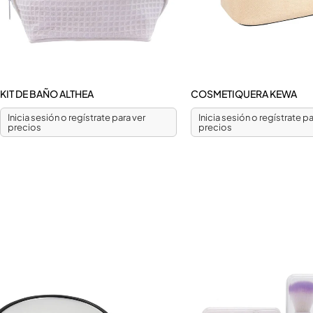
KIT DE BAÑO ALTHEA
COSMETIQUERA KEWA
Inicia sesión o regístrate para ver
Inicia sesión o regístrate pa
precios
precios