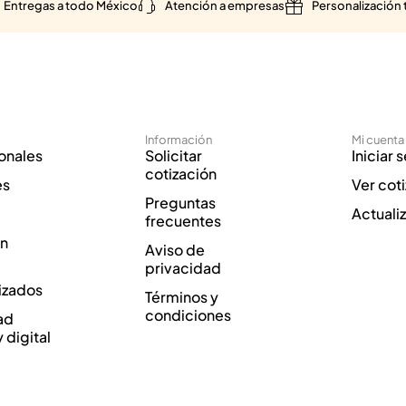
Entregas a todo México
Atención a empresas
Personalización 
Información
Mi cuenta
onales
Solicitar
Iniciar 
cotización
es
Ver cot
Preguntas
Actuali
frecuentes
ón
Aviso de
privacidad
izados
Términos y
condiciones
ad
y digital