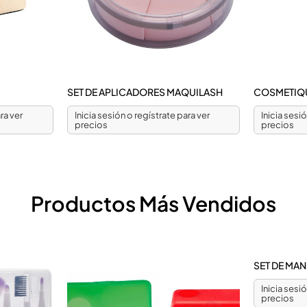
SET DE APLICADORES MAQUILASH
COSMETIQ
ra ver
Inicia sesión o regístrate para ver
Inicia sesi
precios
precios
Productos Más Vendidos
SET DE MA
Inicia sesi
precios