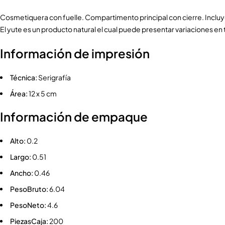
Cosmetiquera con fuelle. Compartimento principal con cierre. Inclu
El yute es un producto natural el cual puede presentar variaciones en t
Información de impresión
Técnica:
Serigrafía
Área:
12 x 5 cm
Información de empaque
Alto:
0.2
Largo:
0.51
Ancho:
0.46
PesoBruto:
6.04
PesoNeto:
4.6
PiezasCaja:
200