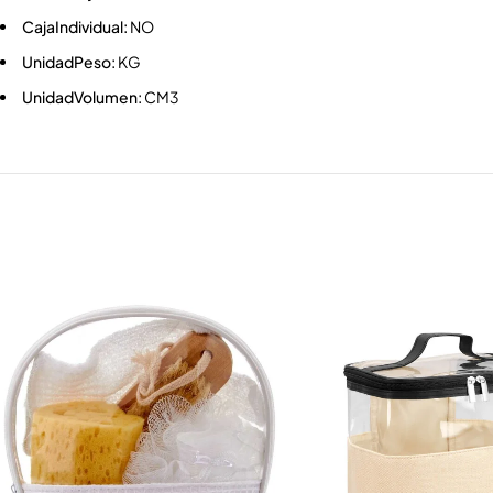
CajaIndividual:
NO
UnidadPeso:
KG
UnidadVolumen:
CM3