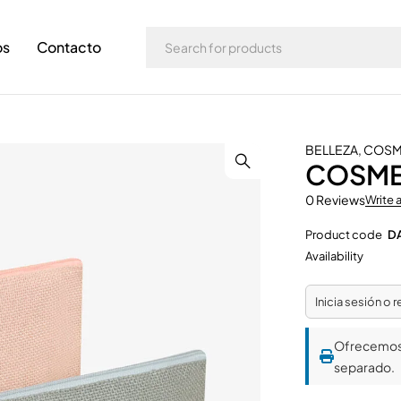
os
Contacto
BELLEZA
,
COSM
COSME
0 Reviews
Write 
Product code
D
Availability
Inicia sesión o 
Ofrecemo
separado.