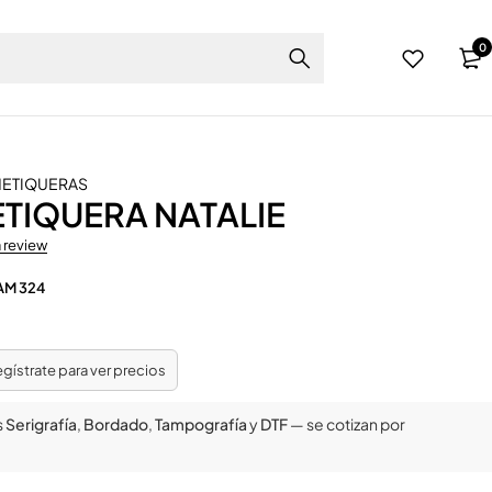
0
ETIQUERAS
TIQUERA NATALIE
a review
AM 324
regístrate para ver precios
s
Serigrafía
,
Bordado
,
Tampografía
y
DTF
— se cotizan por