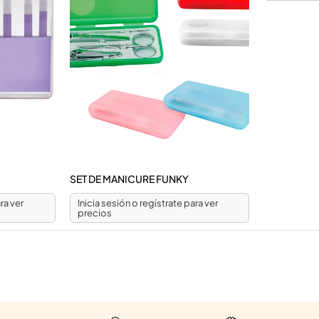
SET DE MANICURE FUNKY
ra ver
Inicia sesión o regístrate para ver
precios