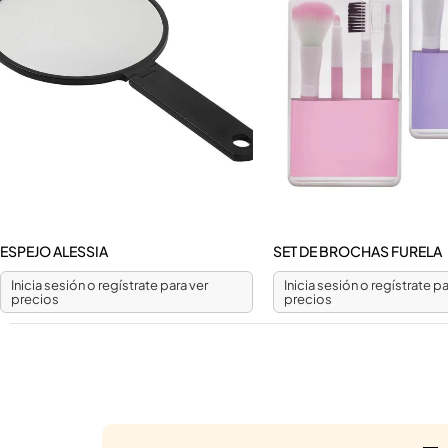
ESPEJO ALESSIA
SET DE BROCHAS FURELA
Inicia sesión o regístrate para ver
Inicia sesión o regístrate pa
precios
precios