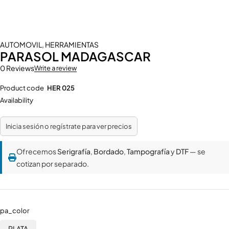
AUTOMOVIL
,
HERRAMIENTAS
PARASOL MADAGASCAR
0 Reviews
Write a review
Product code
HER 025
Availability
Inicia sesión o regístrate para ver precios
Ofrecemos
Serigrafía
,
Bordado
,
Tampografía
y
DTF
— se
cotizan por separado.
pa_color
PLATA