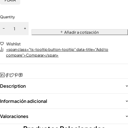
Quantity
Añadir a cotización
Wishlist
<span class="ts-tooltip button-tooltip" data-title="Add to
compare">Comparar</span>
Description
Información adicional
Valoraciones