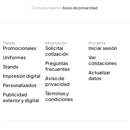
E
l
Consulta nuestro
Aviso de privacidad
.
l
e
e
c
c
t
t
r
r
ó
ó
n
Tienda
Información
Mi cuenta
n
i
Promocionales
Solicitar
Iniciar sesión
i
c
cotización
Uniformes
Ver
c
o
Preguntas
cotizaciones
o
*
Stands
frecuentes
*
Actualizar
Impresión digital
Aviso de
datos
privacidad
Personalizados
Términos y
Publicidad
condiciones
exterior y digital