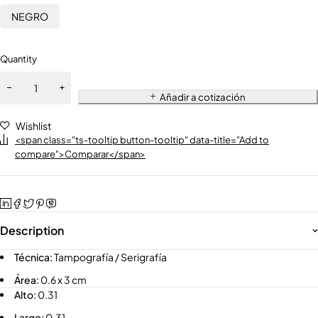
NEGRO
Quantity
Añadir a cotización
Wishlist
<span class="ts-tooltip button-tooltip" data-title="Add to
compare">Comparar</span>
Description
Técnica:
Tampografía / Serigrafía
Área:
0.6 x 3 cm
Alto:
0.31
Largo:
0.31