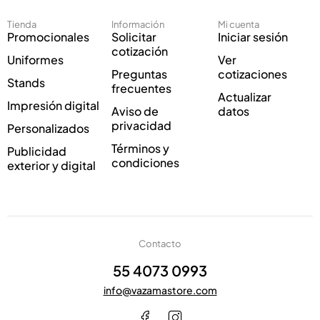
r
o
ó
Tienda
Información
Mi cuenta
n
Promocionales
Solicitar
Iniciar sesión
i
cotización
Uniformes
Ver
c
Preguntas
cotizaciones
o
Stands
frecuentes
*
Actualizar
Impresión digital
Aviso de
datos
privacidad
Personalizados
Términos y
Publicidad
condiciones
exterior y digital
Contacto
55 4073 0993
info@vazamastore.com