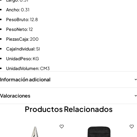
Ancho:
0.31
PesoBruto:
12.8
PesoNeto:
12
PiezasCaja:
200
CajaIndividual:
SI
UnidadPeso:
KG
UnidadVolumen:
CM3
Información adicional
Valoraciones
Productos Relacionados