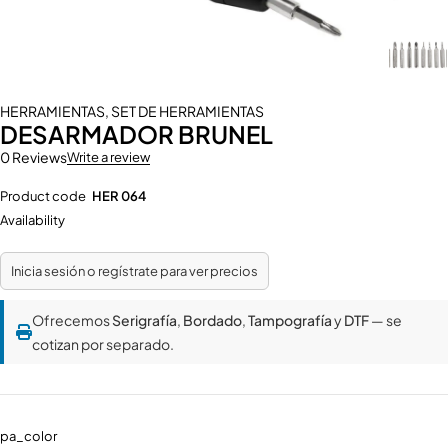
HERRAMIENTAS
,
SET DE HERRAMIENTAS
DESARMADOR BRUNEL
0 Reviews
Write a review
Product code
HER 064
Availability
Inicia sesión o regístrate para ver precios
Ofrecemos
Serigrafía
,
Bordado
,
Tampografía
y
DTF
— se
cotizan por separado.
pa_color