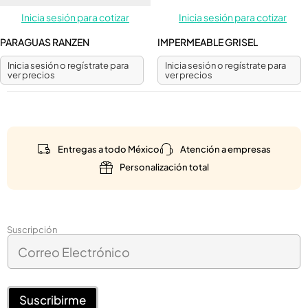
Inicia sesión para cotizar
Inicia sesión para cotizar
PARAGUAS RANZEN
IMPERMEABLE GRISEL
Inicia sesión o regístrate para
Inicia sesión o regístrate para
ver precios
ver precios
Entregas a todo México
Atención a empresas
Personalización total
E
Suscripción
C
l
o
e
r
c
r
t
e
Suscribirme
r