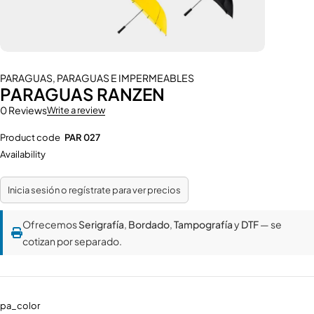
PARAGUAS
,
PARAGUAS E IMPERMEABLES
PARAGUAS RANZEN
0 Reviews
Write a review
Product code
PAR 027
Availability
Inicia sesión o regístrate para ver precios
Ofrecemos
Serigrafía
,
Bordado
,
Tampografía
y
DTF
— se
cotizan por separado.
pa_color