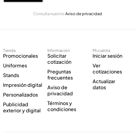
o
ó
E
n
Consulta nuestro
Aviso de privacidad
.
l
i
e
c
c
o
t
C
r
o
ó
r
Tienda
Información
Mi cuenta
n
r
Promocionales
Solicitar
Iniciar sesión
i
e
cotización
Uniformes
Ver
c
o
Preguntas
cotizaciones
o
C
Stands
frecuentes
*
o
Actualizar
Impresión digital
r
Aviso de
datos
r
privacidad
Personalizados
e
Términos y
Publicidad
o
condiciones
exterior y digital