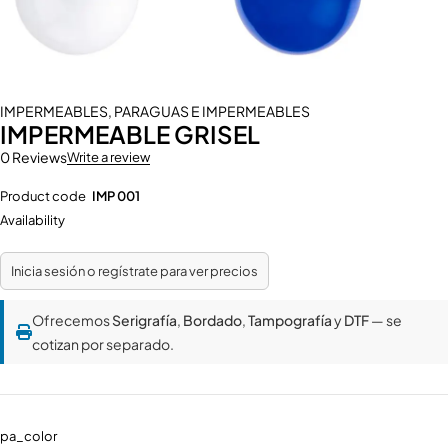
IMPERMEABLES
,
PARAGUAS E IMPERMEABLES
IMPERMEABLE GRISEL
0 Reviews
Write a review
Product code
IMP 001
Availability
Inicia sesión o regístrate para ver precios
Ofrecemos
Serigrafía
,
Bordado
,
Tampografía
y
DTF
— se
cotizan por separado.
pa_color