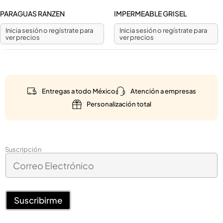
PARAGUAS RANZEN
IMPERMEABLE GRISEL
Inicia sesión o regístrate para
Inicia sesión o regístrate para
ver precios
ver precios
Entregas a todo México
Atención a empresas
Personalización total
*
Suscripción
C
C
o
o
r
r
r
r
e
Suscribirme
e
o
o
E