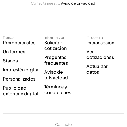
C
Consulta nuestro
Aviso de privacidad
.
l
o
e
r
c
r
t
e
r
o
ó
Tienda
Información
Mi cuenta
n
Promocionales
Solicitar
Iniciar sesión
i
cotización
Uniformes
Ver
c
Preguntas
cotizaciones
o
Stands
frecuentes
*
Actualizar
Impresión digital
Aviso de
datos
privacidad
Personalizados
Términos y
Publicidad
condiciones
exterior y digital
Contacto