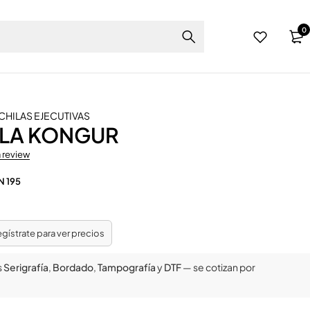
0
HILAS EJECUTIVAS
LA KONGUR
a review
N 195
regístrate para ver precios
s
Serigrafía
,
Bordado
,
Tampografía
y
DTF
— se cotizan por