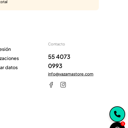
total
Contacto
sesión
55 4073
izaciones
0993
zar datos
info@vazamastore.com
1