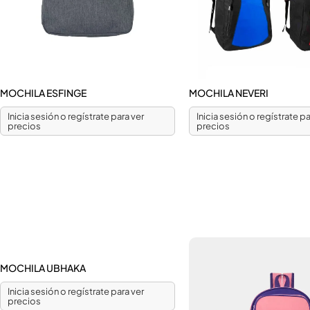
MOCHILA ESFINGE
MOCHILA NEVERI
Inicia sesión o regístrate para ver
Inicia sesión o regístrate pa
precios
precios
MOCHILA UBHAKA
Inicia sesión o regístrate para ver
precios