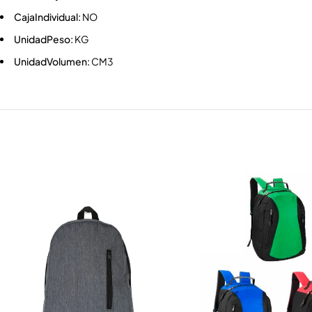
CajaIndividual:
NO
UnidadPeso:
KG
UnidadVolumen:
CM3