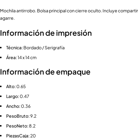
Mochila antirrobo. Bolsa principal con cierre oculto. Incluye compartim
agarre.
Información de impresión
Técnica:
Bordado / Serigrafía
Área:
14 x 14 cm
Información de empaque
Alto:
0.65
Largo:
0.47
Ancho:
0.36
PesoBruto:
9.2
PesoNeto:
8.2
PiezasCaja:
20