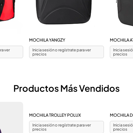
MOCHILA YANGZY
MOCHILA A
ra ver
Inicia sesión o regístrate para ver
Inicia sesi
precios
precios
Productos Más Vendidos
MOCHILA TROLLEY POLUX
MOCHILA 
Inicia sesión o regístrate para ver
Inicia sesi
precios
precios