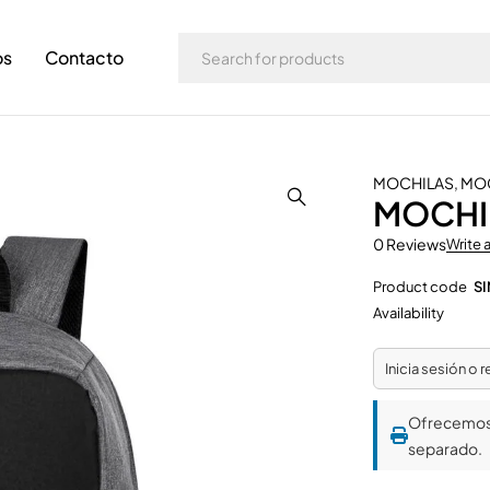
os
Contacto
MOCHILAS
,
MOC
MOCHI
0 Reviews
Write 
Product code
SI
Availability
Inicia sesión o 
Ofrecemo
separado.