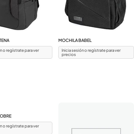
TENA
MOCHILA BABEL
ón o regístrate para ver
Inicia sesión o regístrate para ver
precios
DOBRE
ón o regístrate para ver