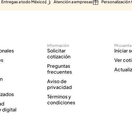
Entregas a todo México
Atención a empresas
Personalización 
Información
Mi cuenta
onales
Solicitar
Iniciar 
cotización
es
Ver cot
Preguntas
Actuali
frecuentes
ón
Aviso de
privacidad
izados
Términos y
condiciones
ad
y digital