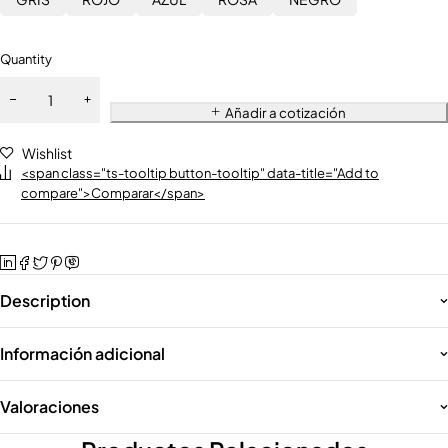
Quantity
Añadir a cotización
Wishlist
<span class="ts-tooltip button-tooltip" data-title="Add to
compare">Comparar</span>
Description
Información adicional
Valoraciones