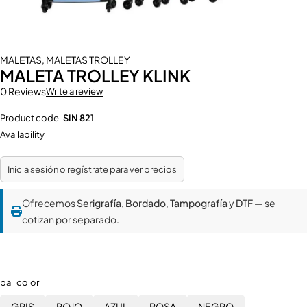
MALETAS
,
MALETAS TROLLEY
MALETA TROLLEY KLINK
0 Reviews
Write a review
Product code
SIN 821
Availability
Inicia sesión o regístrate para ver precios
Ofrecemos
Serigrafía
,
Bordado
,
Tampografía
y
DTF
— se
cotizan por separado.
pa_color
GRIS
ROJO
AZUL
ROSA
NEGRO