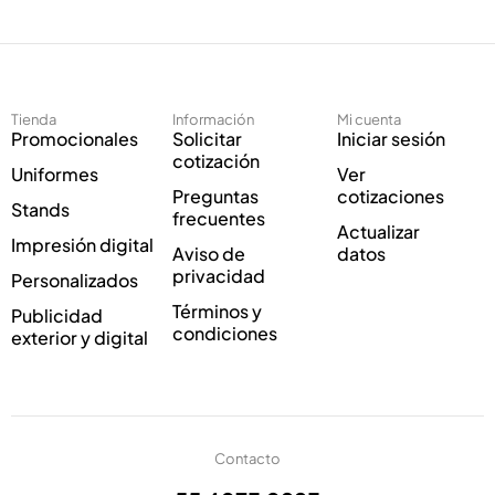
e
c
c
o
t
E
r
l
ó
e
Tienda
Información
Mi cuenta
n
c
Promocionales
Solicitar
Iniciar sesión
i
t
cotización
Uniformes
Ver
c
r
Preguntas
cotizaciones
o
ó
Stands
frecuentes
*
n
Actualizar
Impresión digital
i
Aviso de
datos
c
privacidad
Personalizados
o
Términos y
Publicidad
*
condiciones
exterior y digital
Contacto