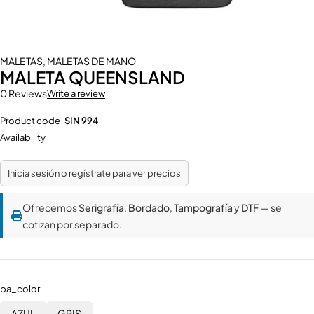
MALETAS
,
MALETAS DE MANO
MALETA QUEENSLAND
0 Reviews
Write a review
Product code
SIN 994
Availability
Inicia sesión o regístrate para ver precios
Ofrecemos
Serigrafía
,
Bordado
,
Tampografía
y
DTF
— se
cotizan por separado.
pa_color
AZUL
GRIS