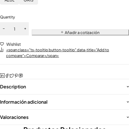
Quantity
Añadir a cotización
Wishlist
<span class="ts-tooltip button-tooltip" data-title="Add to
compare">Comparar</span>
Description
Información adicional
Valoraciones