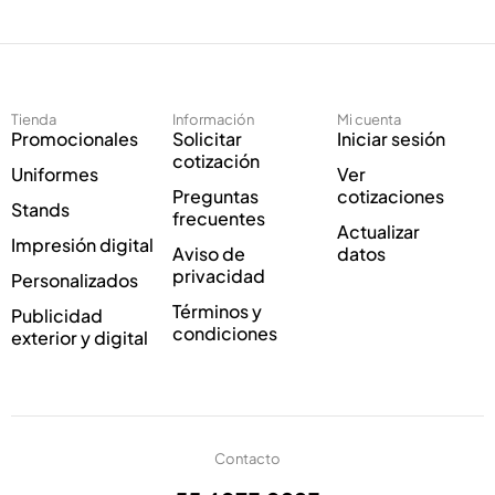
e
e
c
c
t
t
r
r
ó
ó
Tienda
Información
Mi cuenta
n
n
Promocionales
Solicitar
Iniciar sesión
i
i
cotización
Uniformes
Ver
c
c
Preguntas
cotizaciones
o
o
Stands
frecuentes
*
Actualizar
Impresión digital
Aviso de
datos
privacidad
Personalizados
Términos y
Publicidad
condiciones
exterior y digital
Contacto