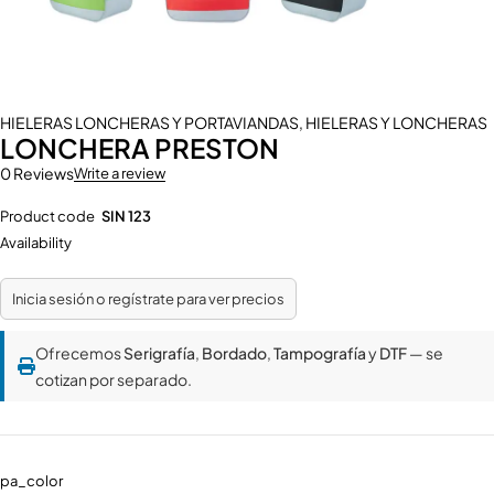
HIELERAS LONCHERAS Y PORTAVIANDAS
,
HIELERAS Y LONCHERAS
LONCHERA PRESTON
0 Reviews
Write a review
Product code
SIN 123
Availability
Inicia sesión o regístrate para ver precios
Ofrecemos
Serigrafía
,
Bordado
,
Tampografía
y
DTF
— se
cotizan por separado.
pa_color