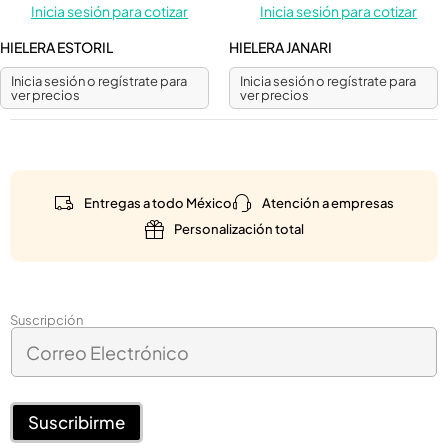
Inicia sesión para cotizar
Inicia sesión para cotizar
HIELERA ESTORIL
HIELERA JANARI
Inicia sesión o regístrate para
Inicia sesión o regístrate para
ver precios
ver precios
Entregas a todo México
Atención a empresas
Personalización total
E
Suscripción
C
l
o
e
r
c
r
t
e
Suscribirme
r
o