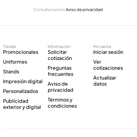
ó
E
n
Consulta nuestro
Aviso de privacidad
.
l
i
e
c
c
o
t
*
r
C
ó
o
Tienda
Información
Mi cuenta
n
r
Promocionales
Solicitar
Iniciar sesión
i
r
cotización
Uniformes
Ver
c
e
Preguntas
cotizaciones
o
o
Stands
frecuentes
*
Actualizar
Impresión digital
Aviso de
datos
privacidad
Personalizados
Términos y
Publicidad
condiciones
exterior y digital