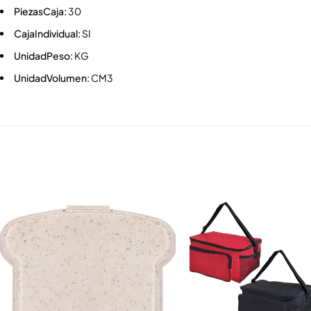
PiezasCaja:
30
CajaIndividual:
SI
UnidadPeso:
KG
UnidadVolumen:
CM3