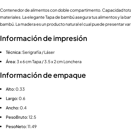
Contenedor de alimentos con doble compartimento. Capacidad total de 1
materiales. La elegante Tapa de bambú asegura tus alimentos y la band
bambú. La madera es un producto natural el cual puede presentar var
Información de impresión
Técnica:
Serigrafía / Láser
Área:
3 x 6 cm Tapa / 3.5 x 2 cm Lonchera
Información de empaque
Alto:
0.33
Largo:
0.6
Ancho:
0.4
PesoBruto:
12.5
PesoNeto:
11.49