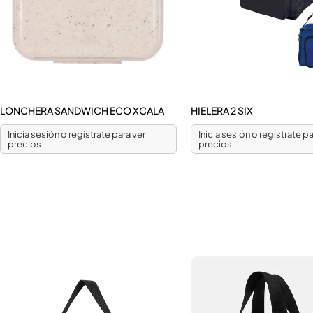
LONCHERA SANDWICH ECO XCALA
HIELERA 2 SIX
Inicia sesión o regístrate para ver
Inicia sesión o regístrate pa
precios
precios