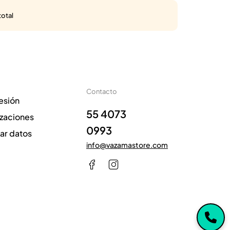
total
Contacto
sesión
55 4073
izaciones
0993
zar datos
info@vazamastore.com