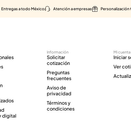
Entregas a todo México
Atención a empresas
Personalización 
Información
Mi cuenta
onales
Solicitar
Iniciar 
cotización
es
Ver cot
Preguntas
Actuali
frecuentes
ón
Aviso de
privacidad
izados
Términos y
condiciones
ad
y digital