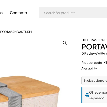
os
Contacto
PORTAVIANDAS TURM
HIELERAS LONC
PORTA
0 Reviews
Write 
Product code
KT
Availability
Inicia sesión o 
Ofrecemo
separado.