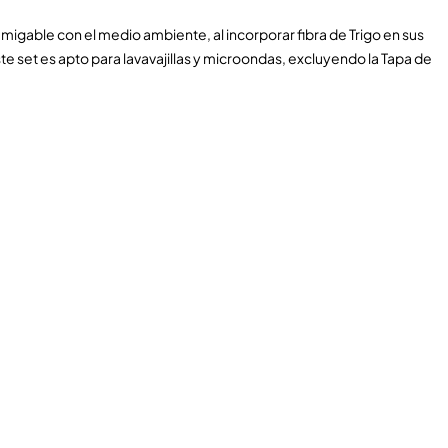
migable con el medio ambiente, al incorporar fibra de Trigo en sus
e set es apto para lavavajillas y microondas, excluyendo la Tapa de