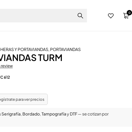
0
HERAS Y PORTAVIANDAS
,
PORTAVIANDAS
VIANDAS TURM
a review
C 612
regístrate para ver precios
s
Serigrafía
,
Bordado
,
Tampografía
y
DTF
— se cotizan por