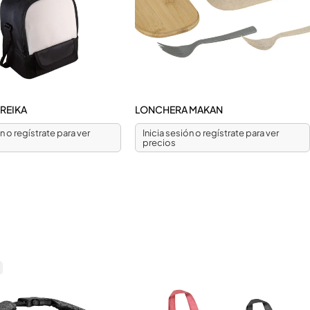
REIKA
LONCHERA MAKAN
ón o regístrate para ver
Inicia sesión o regístrate para ver
precios