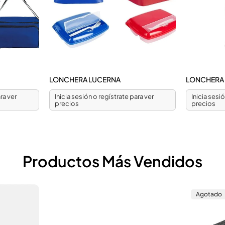
LONCHERA LUCERNA
LONCHERA 
ra ver
Inicia sesión o regístrate para ver
Inicia sesi
precios
precios
Productos Más Vendidos
Agotado