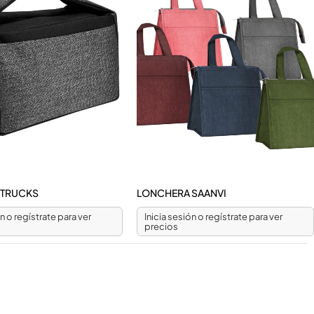
 TRUCKS
LONCHERA SAANVI
ón o regístrate para ver
Inicia sesión o regístrate para ver
precios