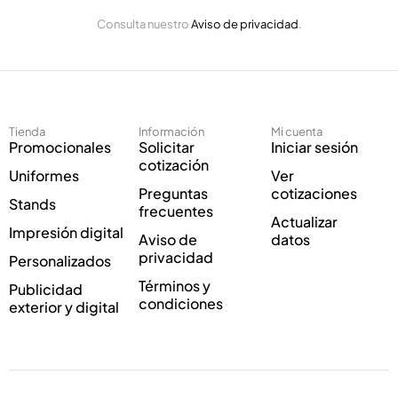
E
n
Consulta nuestro
Aviso de privacidad
.
l
i
e
c
c
o
t
C
r
o
ó
r
Tienda
Información
Mi cuenta
n
r
Promocionales
Solicitar
Iniciar sesión
i
e
cotización
Uniformes
Ver
c
o
Preguntas
cotizaciones
o
*
Stands
frecuentes
*
Actualizar
Impresión digital
Aviso de
datos
privacidad
Personalizados
Términos y
Publicidad
condiciones
exterior y digital