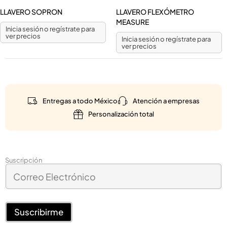
LLAVERO SOPRON
LLAVERO FLEXÓMETRO
MEASURE
Inicia sesión o regístrate para
ver precios
Inicia sesión o regístrate para
ver precios
Entregas a todo México
Atención a empresas
Personalización total
E
Suscripción
C
l
o
e
r
c
r
t
e
Suscribirme
r
o
ó