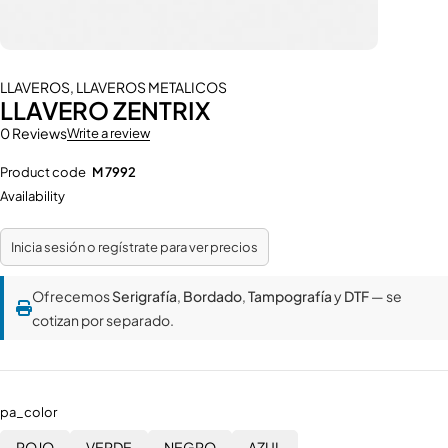
LLAVEROS
,
LLAVEROS METALICOS
LLAVERO ZENTRIX
0 Reviews
Write a review
Product code
M 7992
Availability
Inicia sesión o regístrate para ver precios
Ofrecemos
Serigrafía
,
Bordado
,
Tampografía
y
DTF
— se
cotizan por separado.
pa_color
ROJO
VERDE
NEGRO
AZUL