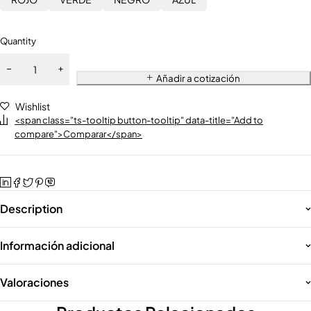
Quantity
Añadir a cotización
Wishlist
<span class="ts-tooltip button-tooltip" data-title="Add to
compare">Comparar</span>
Description
Información adicional
Valoraciones