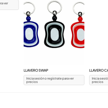
ra ver
LLAVERO SWAP
LLAVERO 
Inicia sesión o regístrate para ver
Inicia sesi
precios
precios