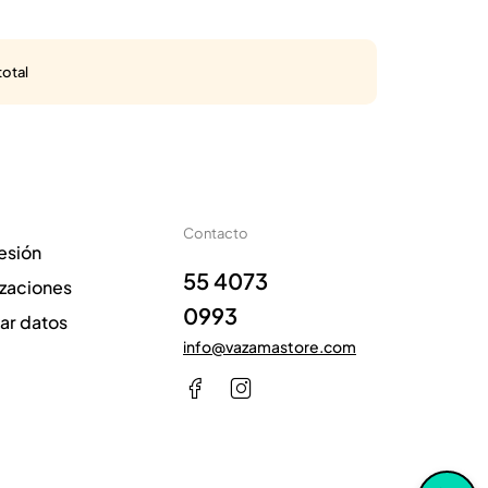
total
Contacto
sesión
55 4073
izaciones
0993
zar datos
info@vazamastore.com