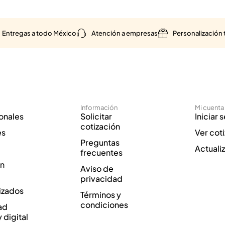
Entregas a todo México
Atención a empresas
Personalización 
Información
Mi cuenta
onales
Solicitar
Iniciar 
cotización
es
Ver cot
Preguntas
Actuali
frecuentes
ón
Aviso de
privacidad
izados
Términos y
condiciones
ad
y digital