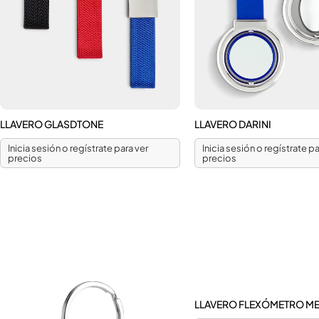
LLAVERO GLASDTONE
LLAVERO DARINI
Inicia sesión o regístrate para ver
Inicia sesión o regístrate pa
precios
precios
LLAVERO FLEXÓMETRO M