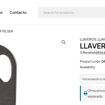
os
Contacto
R TELSEN
LLAVEROS
,
LLA
LLAVE
0 Reviews
Write 
Product code
D
Availability
Inicia sesión o 
Ofrecemo
separado.