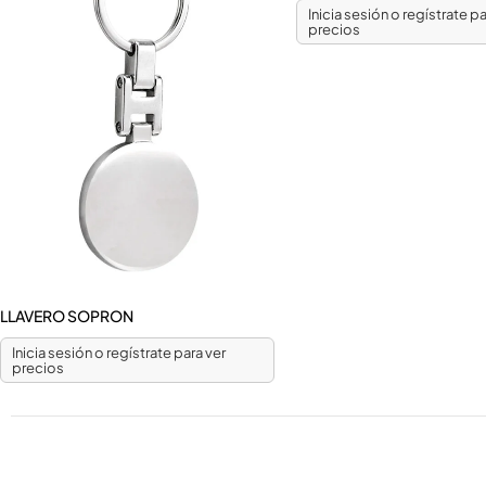
Inicia sesión o regístrate pa
precios
LLAVERO SOPRON
Inicia sesión o regístrate para ver
precios