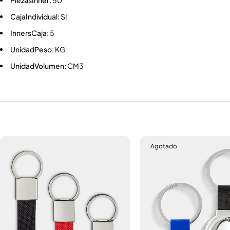
PiezasInner:
50
CajaIndividual:
SI
InnersCaja:
5
UnidadPeso:
KG
UnidadVolumen:
CM3
Agotado