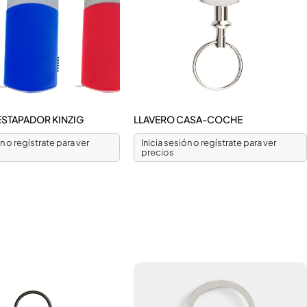
ESTAPADOR KINZIG
LLAVERO CASA-COCHE
ón o regístrate para ver
Inicia sesión o regístrate para ver
precios