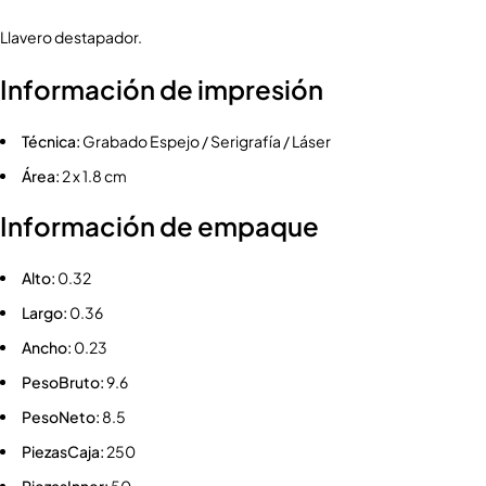
Llavero destapador.
Información de impresión
Técnica:
Grabado Espejo / Serigrafía / Láser
Área:
2 x 1.8 cm
Información de empaque
Alto:
0.32
Largo:
0.36
Ancho:
0.23
PesoBruto:
9.6
PesoNeto:
8.5
PiezasCaja:
250