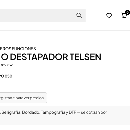
0
VEROS FUNCIONES
RO DESTAPADOR TELSEN
a review
PO 050
regístrate para ver precios
s
Serigrafía
,
Bordado
,
Tampografía
y
DTF
— se cotizan por