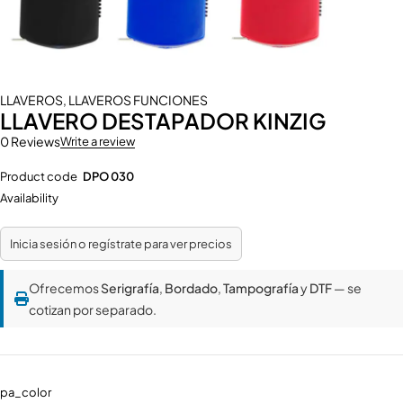
LLAVEROS
,
LLAVEROS FUNCIONES
LLAVERO DESTAPADOR KINZIG
0 Reviews
Write a review
Product code
DPO 030
Availability
Inicia sesión o regístrate para ver precios
Ofrecemos
Serigrafía
,
Bordado
,
Tampografía
y
DTF
— se
cotizan por separado.
pa_color