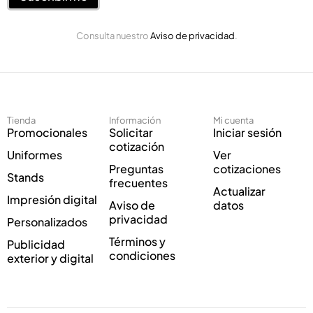
o
ó
E
n
Consulta nuestro
Aviso de privacidad
.
l
i
e
c
c
o
t
E
r
l
ó
e
Tienda
Información
Mi cuenta
n
c
Promocionales
Solicitar
Iniciar sesión
i
t
cotización
Uniformes
Ver
c
r
Preguntas
cotizaciones
o
ó
Stands
frecuentes
*
n
Actualizar
Impresión digital
i
Aviso de
datos
c
privacidad
Personalizados
o
Términos y
Publicidad
E
condiciones
exterior y digital
l
e
c
t