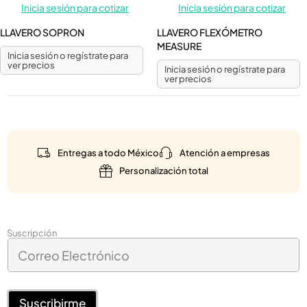
Inicia sesión para cotizar
Inicia sesión para cotizar
LLAVERO SOPRON
LLAVERO FLEXÓMETRO
MEASURE
Inicia sesión o regístrate para
ver precios
Inicia sesión o regístrate para
ver precios
Entregas a todo México
Atención a empresas
Personalización total
E
Suscripción
C
l
o
e
r
c
r
t
e
Suscribirme
r