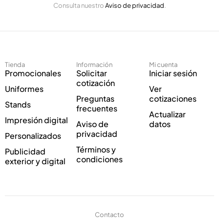
n
Consulta nuestro
Aviso de privacidad
.
l
i
e
c
c
o
t
C
r
o
ó
r
Tienda
Información
Mi cuenta
n
r
Promocionales
Solicitar
Iniciar sesión
i
e
cotización
Uniformes
Ver
c
o
Preguntas
cotizaciones
o
C
Stands
frecuentes
*
o
Actualizar
Impresión digital
r
Aviso de
datos
r
privacidad
Personalizados
e
Términos y
Publicidad
o
condiciones
exterior y digital
Contacto