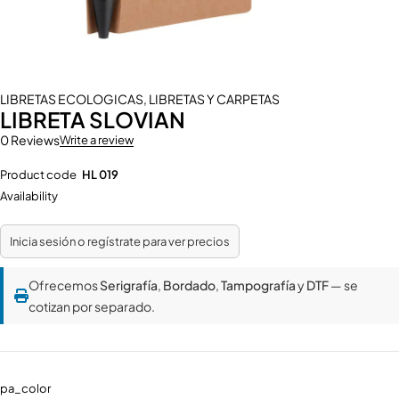
LIBRETAS ECOLOGICAS
,
LIBRETAS Y CARPETAS
LIBRETA SLOVIAN
0 Reviews
Write a review
Product code
HL 019
Availability
Inicia sesión o regístrate para ver precios
Ofrecemos
Serigrafía
,
Bordado
,
Tampografía
y
DTF
— se
cotizan por separado.
pa_color