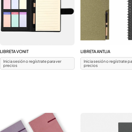
LIBRETA VONIT
LIBRETA ANTLIA
Inicia sesión o regístrate para ver
Inicia sesión o regístrate pa
precios
precios