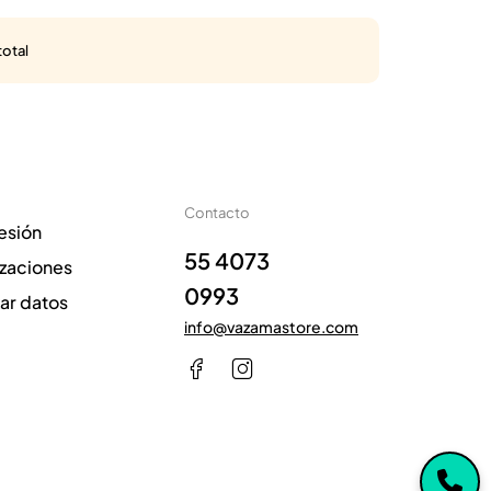
total
Contacto
sesión
55 4073
izaciones
0993
zar datos
info@vazamastore.com