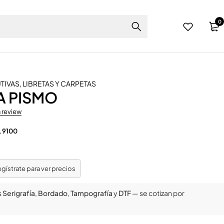
0
UTIVAS
,
LIBRETAS Y CARPETAS
A PISMO
a review
 9100
regístrate para ver precios
s
Serigrafía
,
Bordado
,
Tampografía
y
DTF
— se cotizan por