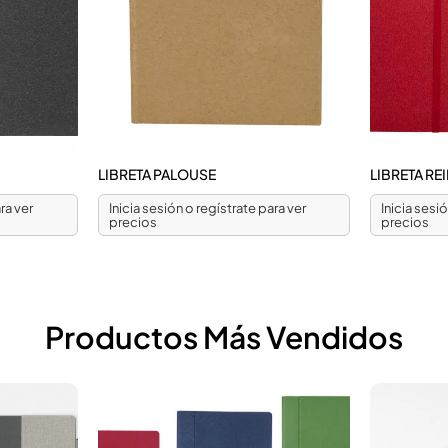
LIBRETA PALOUSE
LIBRETA RE
ra ver
Inicia sesión o regístrate para ver
Inicia sesi
precios
precios
Productos Más Vendidos