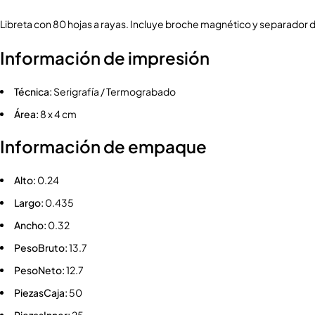
Libreta con 80 hojas a rayas. Incluye broche magnético y separador d
Información de impresión
Técnica:
Serigrafía / Termograbado
Área:
8 x 4 cm
Información de empaque
Alto:
0.24
Largo:
0.435
Ancho:
0.32
PesoBruto:
13.7
PesoNeto:
12.7
PiezasCaja:
50