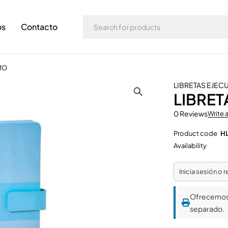
os
Contacto
MO
LIBRETAS EJEC
LIBRET
0 Reviews
Write 
Product code
HL
Availability
Inicia sesión o 
Ofrecemo
separado.