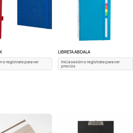
IK
LIBRETA ABDALA
ón o regístrate para ver
Inicia sesión o regístrate para ver
precios