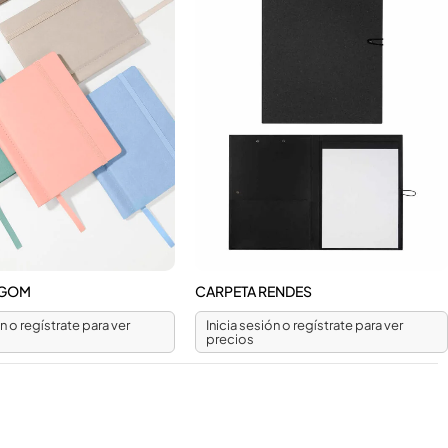
AGOM
CARPETA RENDES
ón o regístrate para ver
Inicia sesión o regístrate para ver
precios