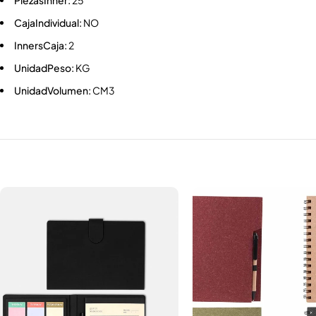
PiezasInner:
25
CajaIndividual:
NO
InnersCaja:
2
UnidadPeso:
KG
UnidadVolumen:
CM3