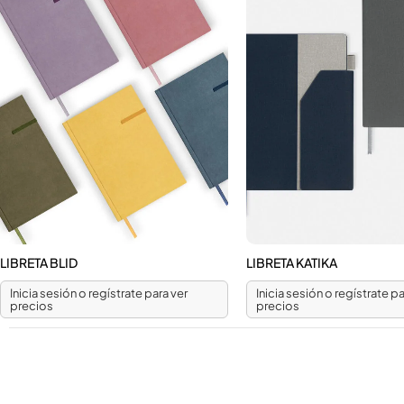
LIBRETA BLID
LIBRETA KATIKA
Inicia sesión o regístrate para ver
Inicia sesión o regístrate pa
precios
precios