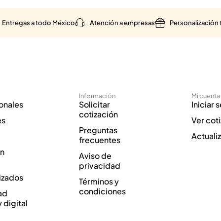
Entregas a todo México
Atención a empresas
Personalización 
Información
Mi cuenta
onales
Solicitar
Iniciar 
cotización
es
Ver cot
Preguntas
Actuali
frecuentes
ón
Aviso de
privacidad
izados
Términos y
condiciones
ad
y digital