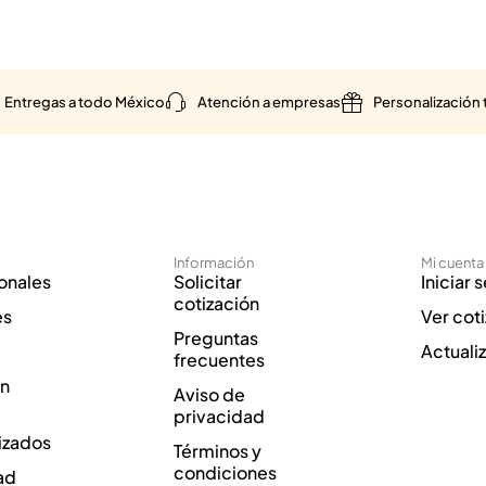
Entregas a todo México
Atención a empresas
Personalización 
Información
Mi cuenta
onales
Solicitar
Iniciar 
cotización
es
Ver cot
Preguntas
Actuali
frecuentes
ón
Aviso de
privacidad
izados
Términos y
condiciones
ad