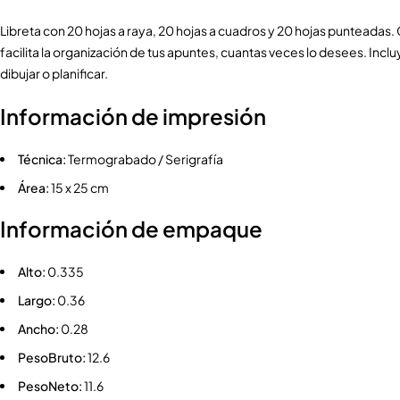
Libreta con 20 hojas a raya, 20 hojas a cuadros y 20 hojas punteadas. 
facilita la organización de tus apuntes, cuantas veces lo desees. Inc
dibujar o planificar.
Información de impresión
Técnica:
Termograbado / Serigrafía
Área:
15 x 25 cm
Información de empaque
Alto:
0.335
Largo:
0.36
Ancho:
0.28
PesoBruto:
12.6
PesoNeto:
11.6