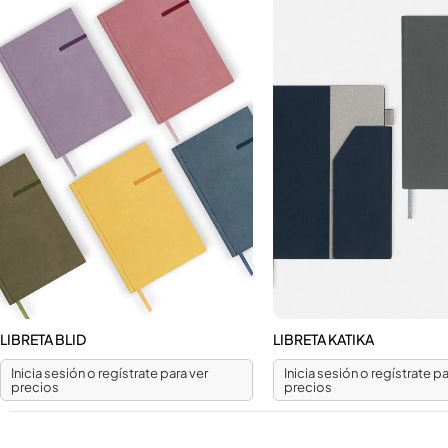
LIBRETA BLID
LIBRETA KATIKA
Inicia sesión o regístrate para ver
Inicia sesión o regístrate pa
precios
precios