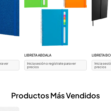
LIBRETA ABDALA
LIBRETA B
ra ver
Inicia sesión o regístrate para ver
Inicia sesi
precios
precios
Productos Más Vendidos