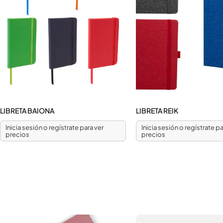
LIBRETA BAIONA
LIBRETA REIK
Inicia sesión o regístrate para ver
Inicia sesión o regístrate pa
precios
precios