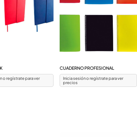
OK
CUADERNO PROFESIONAL
ón o regístrate para ver
Inicia sesión o regístrate para ver
precios