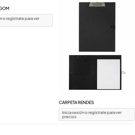
AGOM
ón o regístrate para ver
CARPETA RENDES
Inicia sesión o regístrate para ver
precios