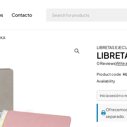
os
Contacto
UKA
LIBRETAS EJEC
LIBRE
0 Reviews
Write 
Product code
H
Availability
Inicia sesión o 
Ofrecemo
separado.