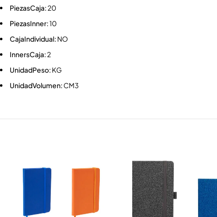
PiezasCaja:
20
PiezasInner:
10
CajaIndividual:
NO
InnersCaja:
2
UnidadPeso:
KG
UnidadVolumen:
CM3