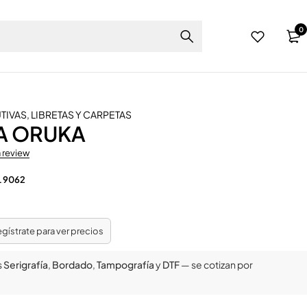
0
UTIVAS
,
LIBRETAS Y CARPETAS
TA ORUKA
a review
L 9062
regístrate para ver precios
s
Serigrafía
,
Bordado
,
Tampografía
y
DTF
— se cotizan por