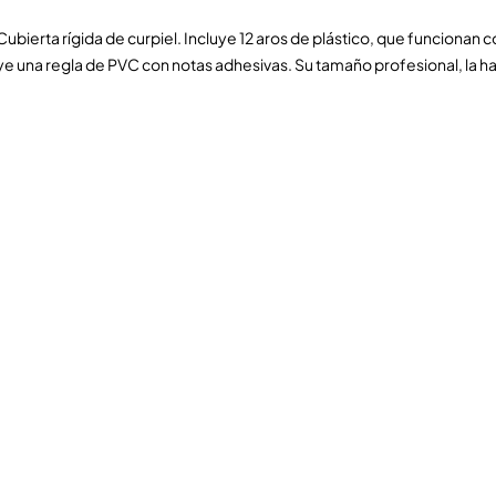
Cubierta rígida de curpiel. Incluye 12 aros de plástico, que funcionan 
luye una regla de PVC con notas adhesivas. Su tamaño profesional, la h