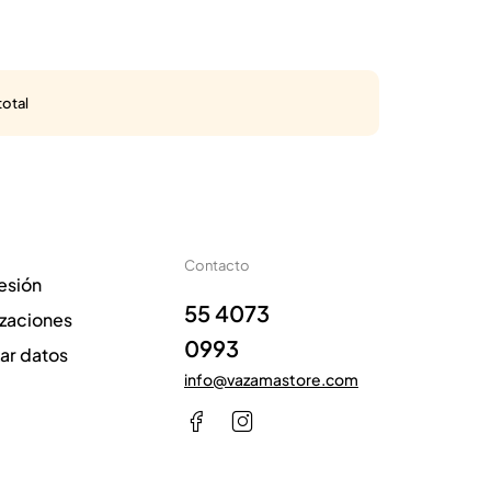
total
Contacto
sesión
55 4073
izaciones
0993
zar datos
info@vazamastore.com