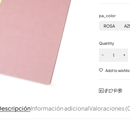
pa_color
ROSA
AZ
Quantity
escripción
Información adicional
Valoraciones (