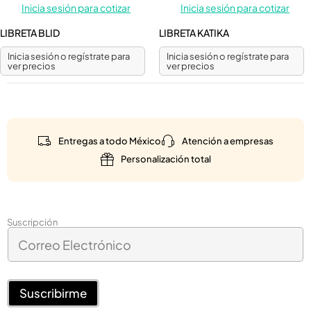
Inicia sesión para cotizar
Inicia sesión para cotizar
LIBRETA BLID
LIBRETA KATIKA
Inicia sesión o regístrate para
Inicia sesión o regístrate para
ver precios
ver precios
Entregas a todo México
Atención a empresas
Personalización total
E
Suscripción
C
l
o
e
r
c
r
t
e
Suscribirme
r
o