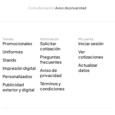
ó
E
n
Consulta nuestro
Aviso de privacidad
.
l
i
e
c
c
o
t
C
r
o
ó
r
Tienda
Información
Mi cuenta
n
r
Promocionales
Solicitar
Iniciar sesión
i
e
cotización
Uniformes
Ver
c
o
Preguntas
cotizaciones
o
E
Stands
frecuentes
*
l
Actualizar
Impresión digital
e
Aviso de
datos
c
privacidad
Personalizados
t
Términos y
Publicidad
r
condiciones
exterior y digital
ó
n
i
c
o