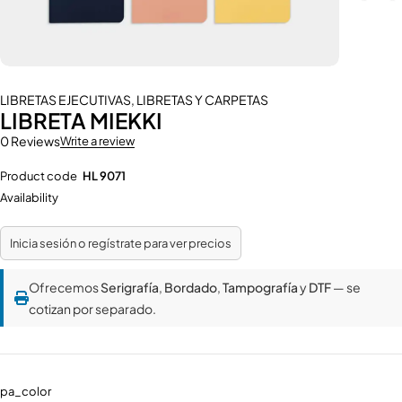
LIBRETAS EJECUTIVAS
,
LIBRETAS Y CARPETAS
LIBRETA MIEKKI
0 Reviews
Write a review
Product code
HL 9071
Availability
Inicia sesión o regístrate para ver precios
Ofrecemos
Serigrafía
,
Bordado
,
Tampografía
y
DTF
— se
cotizan por separado.
pa_color