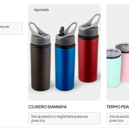
Agotado
ra ver
CILINDRO BANNAYA
TERMO PEA
Inicia sesión o regístrate para ver
Inicia sesi
precios
precios