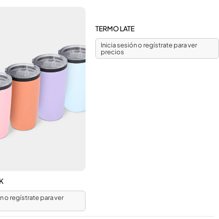
TERMO LATE
Inicia sesión o regístrate para ver
precios
K
ón o regístrate para ver