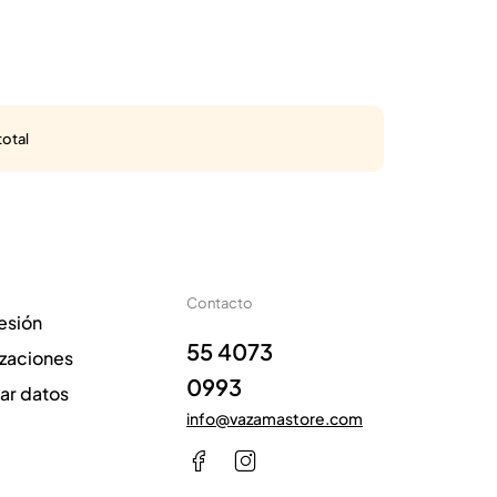
total
Contacto
sesión
55 4073
izaciones
0993
zar datos
info@vazamastore.com