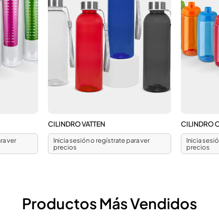
CILINDRO VATTEN
CILINDRO 
ra ver
Inicia sesión o regístrate para ver
Inicia sesi
precios
precios
Productos Más Vendidos