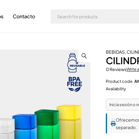
os
Contacto
BEBIDAS
,
CILIN
CILIND
0 Reviews
Write 
Product code
A
Availability
Inicia sesión o 
Ofrecemo
separado.