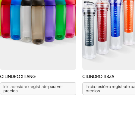
CILINDRO XITANG
CILINDRO TISZA
Inicia sesión o regístrate para ver
Inicia sesión o regístrate pa
precios
precios