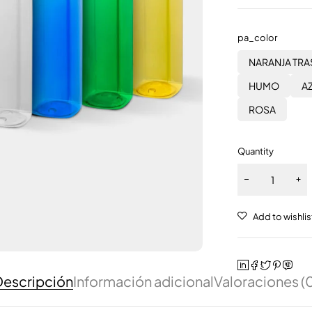
pa_color
NARANJA TR
HUMO
A
ROSA
Quantity
escripción
Información adicional
Valoraciones (