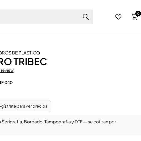
0
DROS DE PLASTICO
RO TRIBEC
a review
NF 040
regístrate para ver precios
s
Serigrafía
,
Bordado
,
Tampografía
y
DTF
— se cotizan por