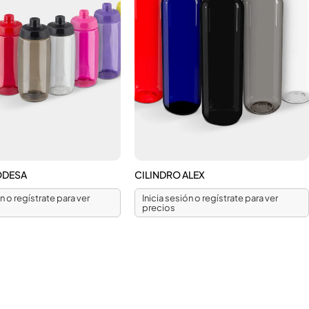
ODESA
CILINDRO ALEX
ón o regístrate para ver
Inicia sesión o regístrate para ver
precios