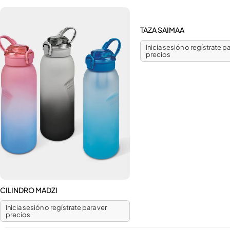
TAZA SAIMAA
Inicia sesión o regístrate pa
precios
CILINDRO MADZI
Inicia sesión o regístrate para ver
precios