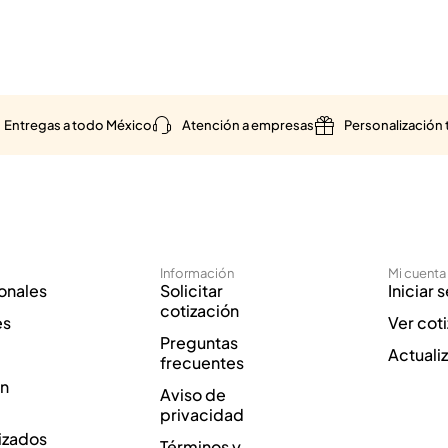
Entregas a todo México
Atención a empresas
Personalización 
Información
Mi cuenta
onales
Solicitar
Iniciar 
cotización
es
Ver cot
Preguntas
Actuali
frecuentes
ón
Aviso de
privacidad
izados
Términos y