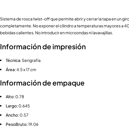
Sistema de rosca twist-off que permite abrir y cerrar la tapa en un giro
completamente. No exponer el cilindro a temperaturas mayores a 40
bebidas calientes. No introducir en microondas ni lavavajillas.
Información de impresión
Técnica:
Serigrafía
Área:
4.5 x 17 cm
Información de empaque
Alto:
0.78
Largo:
0.645
Ancho:
0.57
PesoBruto:
19.06