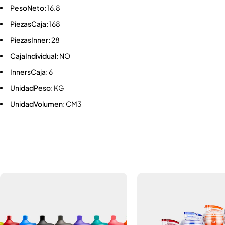
PesoNeto:
16.8
PiezasCaja:
168
PiezasInner:
28
CajaIndividual:
NO
InnersCaja:
6
UnidadPeso:
KG
UnidadVolumen:
CM3