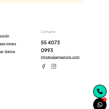
Contacto
sesión
55 4073
izaciones
0993
zar datos
info@vazamastore.com
1