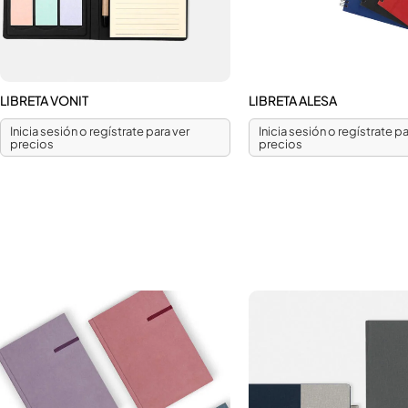
LIBRETA VONIT
LIBRETA ALESA
Inicia sesión o regístrate para ver
Inicia sesión o regístrate pa
precios
precios