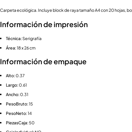
Carpeta ecológica. Incluye block de raya tamaño A4 con 20 hojas, bol
Información de impresión
Técnica:
Serigrafía
Área:
18 x 26 cm
Información de empaque
Alto:
0.37
Largo:
0.61
Ancho:
0.31
PesoBruto:
15
PesoNeto:
14
PiezasCaja:
50