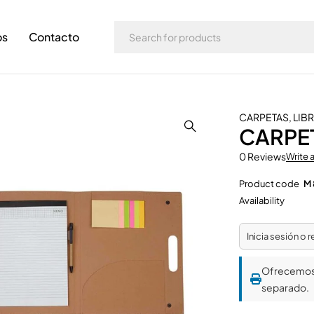
os
Contacto
CARPETAS
,
LIB
CARPE
0 Reviews
Write 
Product code
M
Availability
Inicia sesión o 
Ofrecemo
separado.