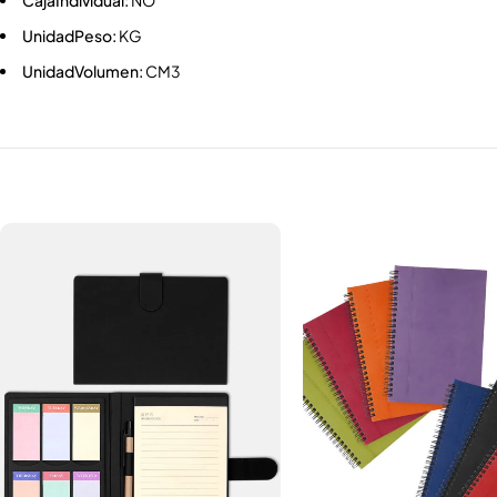
CajaIndividual:
NO
UnidadPeso:
KG
UnidadVolumen:
CM3