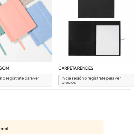
AGOM
CARPETA RENDES
ón o regístrate para ver
Inicia sesión o regístrate para ver
precios
total