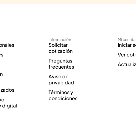
Información
Mi cuenta
onales
Solicitar
Iniciar 
cotización
es
Ver cot
Preguntas
Actuali
frecuentes
ón
Aviso de
privacidad
izados
Términos y
condiciones
ad
y digital