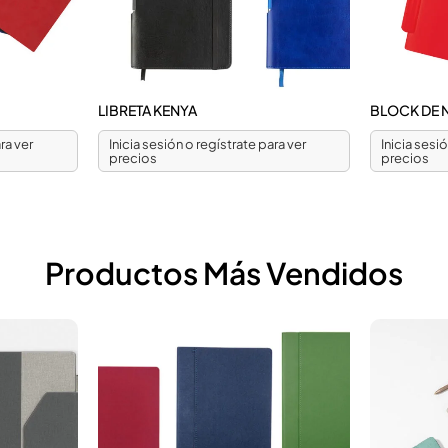
LIBRETA KENYA
BLOCK DE 
ra ver
Inicia sesión o regístrate para ver
Inicia sesi
precios
precios
Productos Más Vendidos