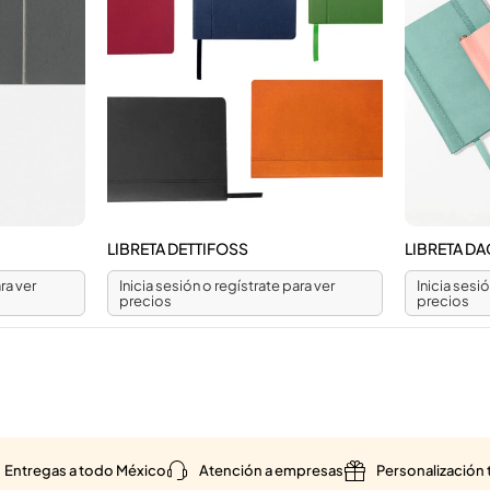
LIBRETA DETTIFOSS
LIBRETA D
ra ver
Inicia sesión o regístrate para ver
Inicia sesi
precios
precios
Entregas a todo México
Atención a empresas
Personalización 