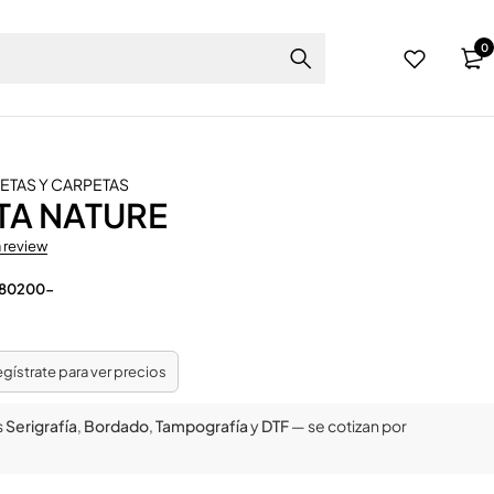
0
RETAS Y CARPETAS
TA NATURE
a review
 80200-
regístrate para ver precios
s
Serigrafía
,
Bordado
,
Tampografía
y
DTF
— se cotizan por