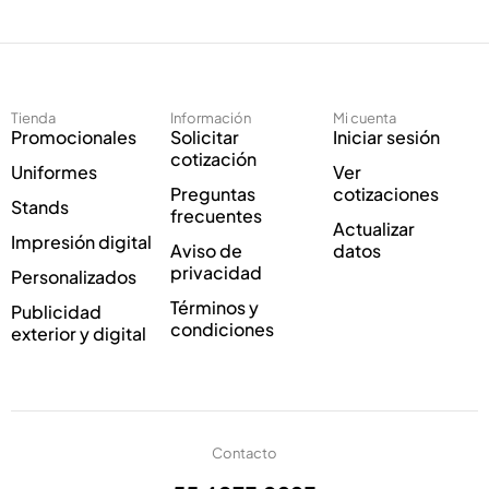
e
c
c
o
t
E
r
l
ó
e
Tienda
Información
Mi cuenta
n
c
Promocionales
Solicitar
Iniciar sesión
i
t
cotización
Uniformes
Ver
c
r
Preguntas
cotizaciones
o
ó
Stands
frecuentes
*
n
Actualizar
Impresión digital
i
Aviso de
datos
c
privacidad
Personalizados
o
Términos y
Publicidad
E
condiciones
exterior y digital
l
e
c
t
r
ó
Contacto
n