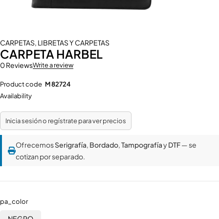
CARPETAS
,
LIBRETAS Y CARPETAS
CARPETA HARBEL
0 Reviews
Write a review
Product code
M 82724
Availability
Inicia sesión o regístrate para ver precios
Ofrecemos
Serigrafía
,
Bordado
,
Tampografía
y
DTF
— se
cotizan por separado.
pa_color
NEGRO