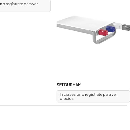
ón o regístrate para ver
SET DURHAM
Inicia sesión o regístrate para ver
precios