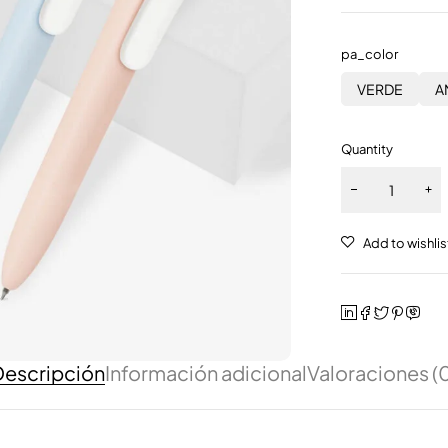
pa_color
VERDE
A
Quantity
escripción
Información adicional
Valoraciones (