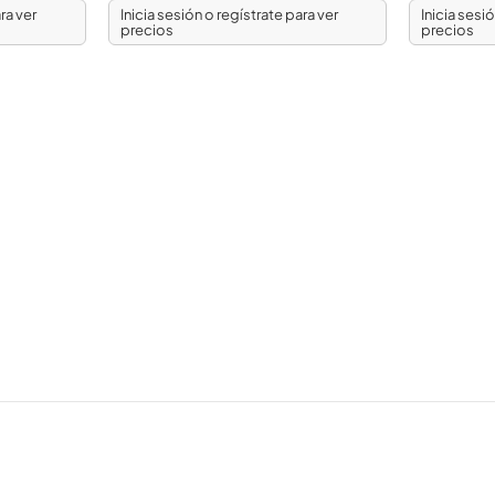
ra ver
Inicia sesión o regístrate para ver
Inicia sesi
precios
precios