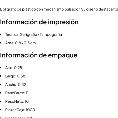
Bolígrafo de plástico con mecanismo pulsador. Su diseño destaca fo
Información de impresión
Técnica:
Serigrafía / Tampografía
Área:
0.8 x 3.5 cm
Información de empaque
Alto:
0.25
Largo:
0.58
Ancho:
0.32
PesoBruto:
11
PesoNeto:
10
PiezasCaja:
1000