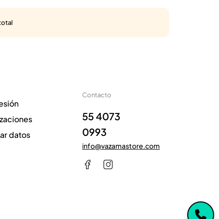
total
Contacto
sesión
55 4073
izaciones
0993
zar datos
info@vazamastore.com