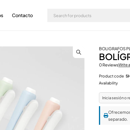
os
Contacto
BOLIGRAFOS P
BOLÍG
0 Reviews
Write 
Product code
S
Availability
Inicia sesión o 
Ofrecemo
separado.