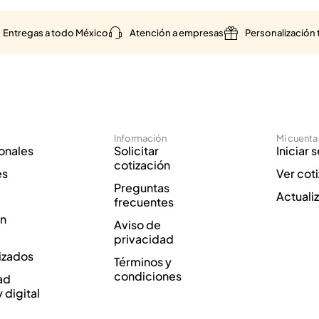
Entregas a todo México
Atención a empresas
Personalización 
Información
Mi cuenta
onales
Solicitar
Iniciar 
cotización
es
Ver cot
Preguntas
Actuali
frecuentes
ón
Aviso de
privacidad
izados
Términos y
condiciones
ad
y digital