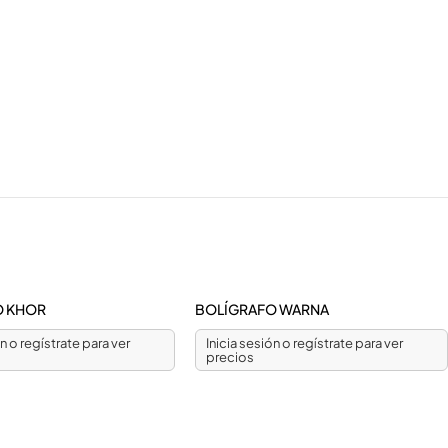
O KHOR
BOLÍGRAFO WARNA
ón o regístrate para ver
Inicia sesión o regístrate para ver
precios