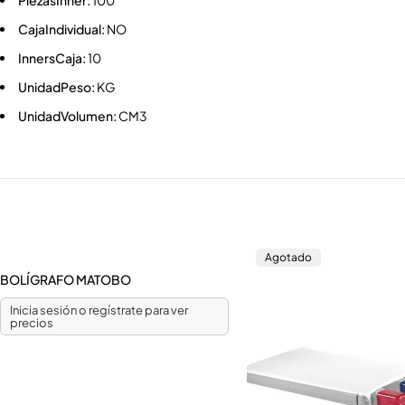
PiezasInner:
100
CajaIndividual:
NO
InnersCaja:
10
UnidadPeso:
KG
UnidadVolumen:
CM3
Agotado
BOLÍGRAFO MATOBO
Inicia sesión o regístrate para ver
precios