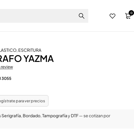
0
LASTICO
,
ESCRITURA
RAFO YAZMA
a review
H 3055
regístrate para ver precios
s
Serigrafía
,
Bordado
,
Tampografía
y
DTF
— se cotizan por