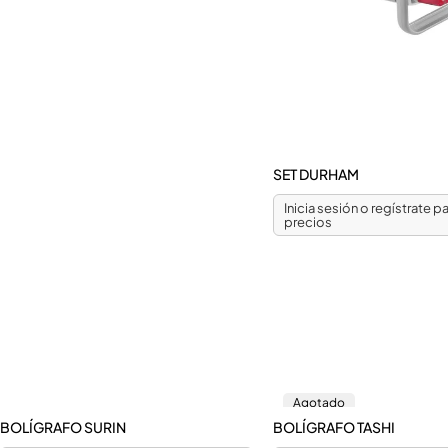
SET DURHAM
Inicia sesión o regístrate pa
precios
Agotado
BOLÍGRAFO SURIN
BOLÍGRAFO TASHI