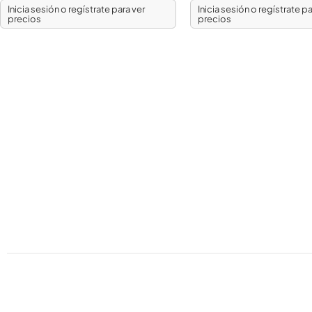
Inicia sesión o regístrate para ver
Inicia sesión o regístrate pa
precios
precios