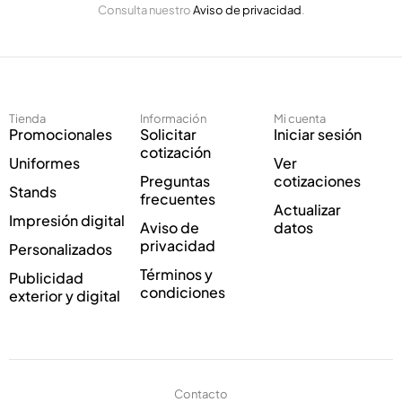
l
Consulta nuestro
Aviso de privacidad
.
l
e
e
c
c
t
t
r
r
ó
ó
n
Tienda
Información
Mi cuenta
n
i
Promocionales
Solicitar
Iniciar sesión
i
c
cotización
Uniformes
Ver
c
o
Preguntas
cotizaciones
o
C
Stands
frecuentes
*
o
Actualizar
Impresión digital
r
Aviso de
datos
r
privacidad
Personalizados
e
Términos y
Publicidad
o
condiciones
exterior y digital
Contacto