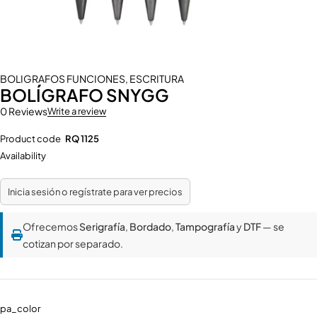
BOLIGRAFOS FUNCIONES
,
ESCRITURA
BOLÍGRAFO SNYGG
0 Reviews
Write a review
Product code
RQ 1125
Availability
Inicia sesión o regístrate para ver precios
Ofrecemos
Serigrafía
,
Bordado
,
Tampografía
y
DTF
— se
cotizan por separado.
pa_color