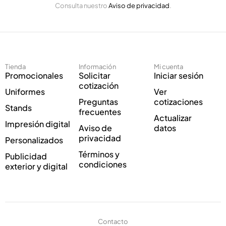
o
Consulta nuestro
Aviso de privacidad
.
l
r
e
r
c
e
t
o
r
*
ó
Tienda
Información
Mi cuenta
n
Promocionales
Solicitar
Iniciar sesión
i
cotización
Uniformes
Ver
c
Preguntas
cotizaciones
o
Stands
frecuentes
*
Actualizar
Impresión digital
Aviso de
datos
privacidad
Personalizados
Términos y
Publicidad
condiciones
exterior y digital
Contacto