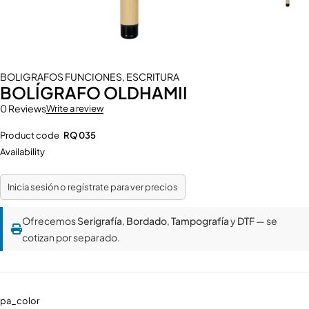
BOLIGRAFOS FUNCIONES
,
ESCRITURA
BOLÍGRAFO OLDHAMII
0 Reviews
Write a review
Product code
RQ 035
Availability
Inicia sesión o regístrate para ver precios
Ofrecemos
Serigrafía
,
Bordado
,
Tampografía
y
DTF
— se
cotizan por separado.
pa_color