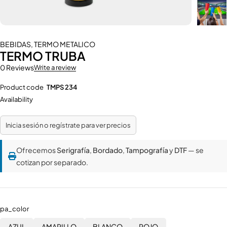
BEBIDAS
,
TERMO METALICO
TERMO TRUBA
0 Reviews
Write a review
Product code
TMPS 234
Availability
Inicia sesión o regístrate para ver precios
Ofrecemos
Serigrafía
,
Bordado
,
Tampografía
y
DTF
— se
cotizan por separado.
pa_color
AZUL
AMARILLO
BLANCO
ROJO