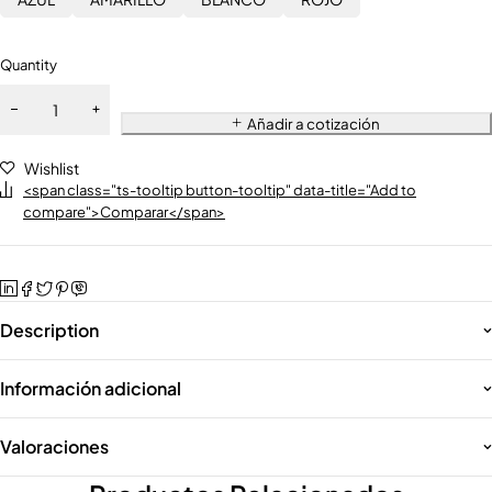
Quantity
Añadir a cotización
Wishlist
<span class="ts-tooltip button-tooltip" data-title="Add to
compare">Comparar</span>
Description
Información adicional
Valoraciones