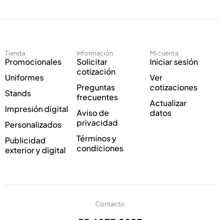
e
c
c
o
t
E
r
l
ó
e
Tienda
Información
Mi cuenta
n
c
Promocionales
Solicitar
Iniciar sesión
i
t
cotización
Uniformes
Ver
c
r
Preguntas
cotizaciones
o
ó
Stands
frecuentes
*
n
Actualizar
Impresión digital
i
Aviso de
datos
c
privacidad
Personalizados
o
Términos y
Publicidad
*
condiciones
exterior y digital
Contacto