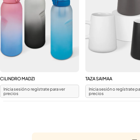
CILINDRO MADZI
TAZA SAIMAA
Inicia sesión o regístrate para ver
Inicia sesión o regístrate pa
precios
precios