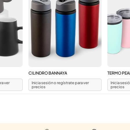
CILINDRO BANNAYA
TERMO PEA
ra ver
Inicia sesión o regístrate para ver
Inicia sesi
precios
precios