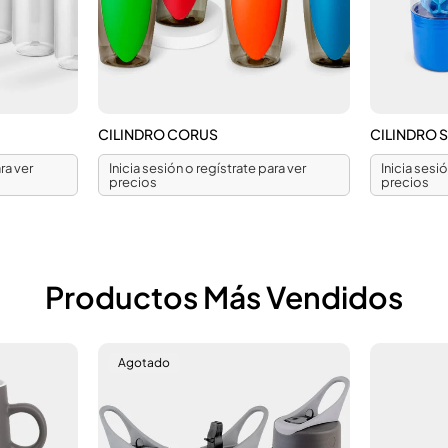
CILINDRO CORUS
CILINDRO 
ra ver
Inicia sesión o regístrate para ver
Inicia sesi
precios
precios
Productos Más Vendidos
Agotado