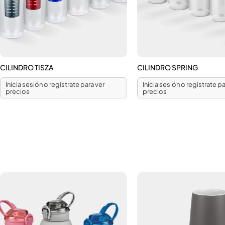
CILINDRO TISZA
CILINDRO SPRING
Inicia sesión o regístrate para ver
Inicia sesión o regístrate pa
precios
precios