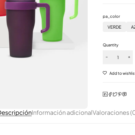
pa_color
VERDE
A
Quantity
escripción
Información adicional
Valoraciones (