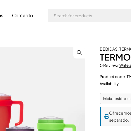
os
Contacto
BEBIDAS
,
TERM
TERMO
0 Reviews
Write 
Product code
TM
Availability
Inicia sesión o 
Ofrecemo
separado.