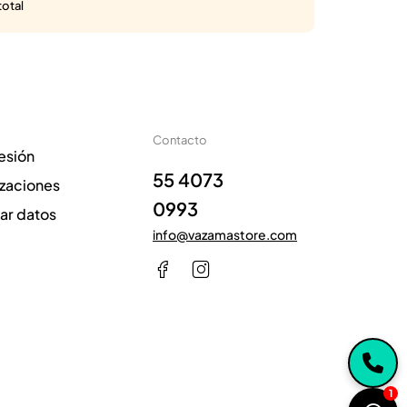
total
Contacto
sesión
55 4073
izaciones
0993
zar datos
info@vazamastore.com
1