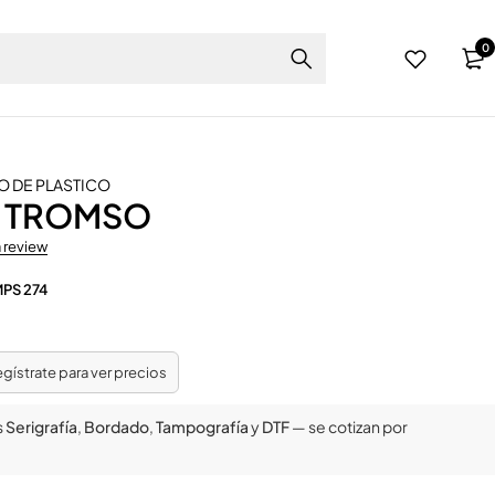
0
O DE PLASTICO
 TROMSO
a review
PS 274
regístrate para ver precios
s
Serigrafía
,
Bordado
,
Tampografía
y
DTF
— se cotizan por