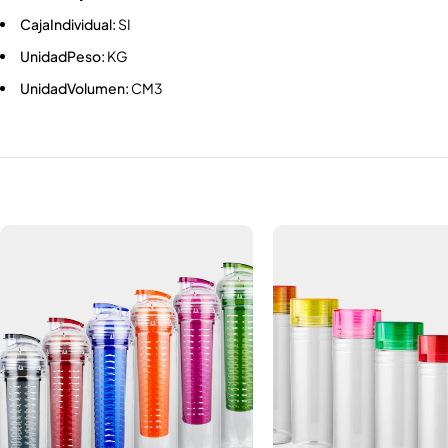
CajaIndividual:
SI
UnidadPeso:
KG
UnidadVolumen:
CM3