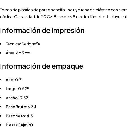
Termo de plástico de pared sencilla. Incluye tapa de plástico con cierr
oficina. Capacidad de 20 Oz. Base de 6.8 cm de diámetro. Incluye caja
Información de impresión
Técnica:
Serigrafía
Área:
6 x 3 cm
Información de empaque
Alto:
0.21
Largo:
0.525
Ancho:
0.52
PesoBruto:
6.34
PesoNeto:
4.5
PiezasCaja:
20