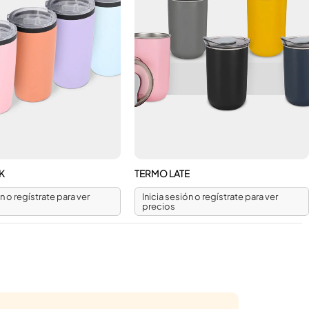
K
TERMO LATE
ón o regístrate para ver
Inicia sesión o regístrate para ver
precios