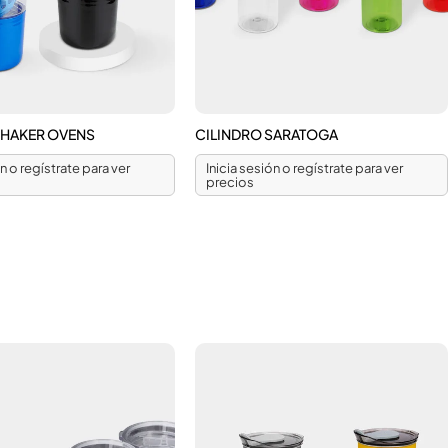
SHAKER OVENS
CILINDRO SARATOGA
ón o regístrate para ver
Inicia sesión o regístrate para ver
precios