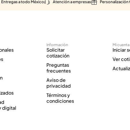
Entregas a todo México
Atención a empresas
Personalización 
Información
Mi cuenta
onales
Solicitar
Iniciar 
cotización
es
Ver cot
Preguntas
Actuali
frecuentes
ón
Aviso de
privacidad
izados
Términos y
condiciones
ad
y digital