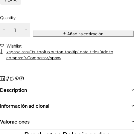
Quantity
Añadir a cotización
Wishlist
<span class="ts-tooltip button-tooltip" data-title="Add to
compare">Comparar</span>
Description
Información adicional
Valoraciones