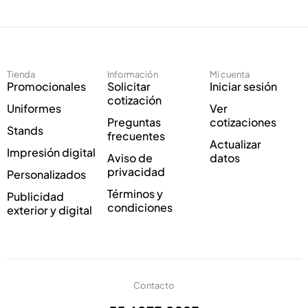
e
c
c
o
t
C
r
o
ó
r
Tienda
Información
Mi cuenta
n
r
Promocionales
Solicitar
Iniciar sesión
i
e
cotización
Uniformes
Ver
c
o
Preguntas
cotizaciones
o
*
Stands
frecuentes
*
Actualizar
Impresión digital
Aviso de
datos
privacidad
Personalizados
Términos y
Publicidad
condiciones
exterior y digital
Contacto