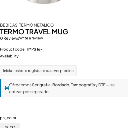
BEBIDAS
,
TERMO METALICO
TERMO TRAVEL MUG
0 Reviews
Write a review
Product code
TMPS 16-
Availability
Inicia sesión o regístrate para ver precios
Ofrecemos
Serigrafía
,
Bordado
,
Tampografía
y
DTF
— se
cotizan por separado.
pa_color
PLATA