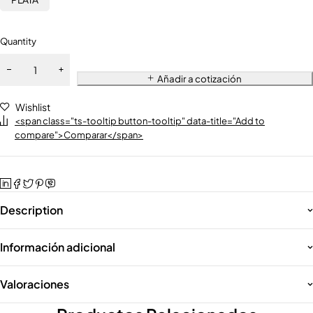
Quantity
Añadir a cotización
Wishlist
<span class="ts-tooltip button-tooltip" data-title="Add to
compare">Comparar</span>
Description
Información adicional
Valoraciones