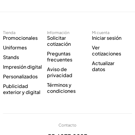
e
c
c
o
t
C
r
o
ó
r
Tienda
Información
Mi cuenta
n
r
Promocionales
Solicitar
Iniciar sesión
i
e
cotización
Uniformes
Ver
c
o
Preguntas
cotizaciones
o
E
Stands
frecuentes
*
l
Actualizar
Impresión digital
e
Aviso de
datos
c
privacidad
Personalizados
t
Términos y
Publicidad
r
condiciones
exterior y digital
ó
n
i
c
o
Contacto