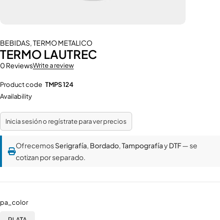
BEBIDAS
,
TERMO METALICO
TERMO LAUTREC
0 Reviews
Write a review
Product code
TMPS 124
Availability
Inicia sesión o regístrate para ver precios
Ofrecemos
Serigrafía
,
Bordado
,
Tampografía
y
DTF
— se
cotizan por separado.
pa_color
PLATA